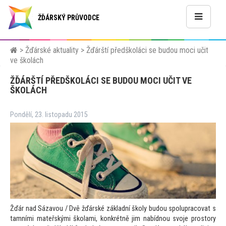
ŽĎÁRSKÝ PRŮVODCE
>
Žďárské aktuality
>
Žďárští předškoláci se budou moci učit
ve školách
ŽĎÁRŠTÍ PŘEDŠKOLÁCI SE BUDOU MOCI UČIT VE
ŠKOLÁCH
Pondělí, 23. listopadu 2015
Žďár nad Sázavou / Dvě žďárské základní školy budou spolupracovat s
tamními mateřskými školami, konkrétně jim nabídnou svoje pros
tory