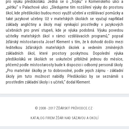
pro výuku předškoláků. Jedná se o „trojku“ v Komenského ulici a
„pětku“ v Palachově ulici. „Sledujeme tím rozšíření výuky do pros
toru
škol, kde předškoláci budou moci využít učební a vzdělávací pomůcky a
také jazykové učebny. Už v mateřských školách se vyučují například
základy angličtiny a školy mají vynikající prostředky v jazykových
učebnách pro první stupeň, kde je výuka podobná. Výuku povedou
učitelky mateřských škol v rámci vzdělávacích programů,“ popsal
žďárský mís
tostarosta Josef Klement s tím, že k dohodě došlo mezi
ředitelkou žďárských mateřských školek a vedením zmíněných
základních škol, které pros
tory poskytnou. Dopolední výuka
předškoláků ve školách se uskuteční přibližně jednou do měsíce,
přičemž podle mís
tostarosty bude k dispozici i odborný personál školy.
„Pro mateřské školky je
to dobrovolné, podle jejich zájmu - základní
školy jim tu
to možnost nabídly. Předškoláci by se seznámili s
prostředím základní školy i s učiteli,“ dodal Klement.
© 2008 - 2017 ŽĎÁRSKÝ PRŮVODCE.CZ ·
KATALOG FIREM ŽĎÁR NAD SÁZAVOU A OKOLÍ