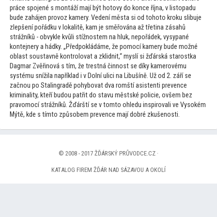
práce spojené s montáží mají být ho
tovy do konce října, v lis
topadu
bude zahájen provoz kamery. Vedení města si od
toho
to kroku slibuje
zlepšení pořádku v lokalitě, kam je směřována až třetina zásahů
strážníků - obvykle kvůli stížnostem na hluk, nepořádek, vysypané
kontejnery a hádky. „Předpokládáme, že pomocí kamery bude možné
oblast soustavně kontrolovat a zklidnit,“ myslí si žďárská starostka
Dagmar Zvěřinová s tím, že trestná činnost se díky kamerovému
systému snížila například i v Dolní ulici na Libušíně. Už od 2. září se
začnou po Stalingradě pohybovat dva romští asistenti prevence
kriminality, kteří budou patřit do stavu městské policie, ovšem bez
pravomocí strážníků. Žďárští se v
tom
to ohledu inspirovali ve Vysokém
Mýtě, kde s tím
to způsobem prevence mají dobré zkušenosti.
© 2008 - 2017 ŽĎÁRSKÝ PRŮVODCE.CZ ·
KATALOG FIREM ŽĎÁR NAD SÁZAVOU A OKOLÍ