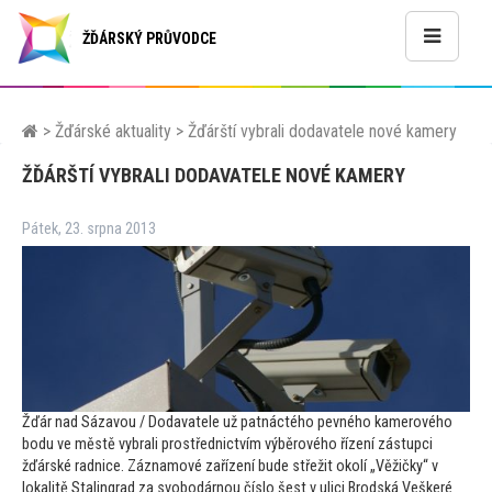
Žďár nad Sázavou, aktuality, kamera
ŽĎÁRSKÝ PRŮVODCE
>
Žďárské aktuality
>
Žďárští vybrali dodavatele nové kamery
ŽĎÁRŠTÍ VYBRALI DODAVATELE NOVÉ KAMERY
Pátek, 23. srpna 2013
Žďár nad Sázavou / Dodavatele už patnáctého pevného kamerového
bodu ve městě vybrali prostřednictvím výběrového řízení zástupci
žďárské radnice. Záznamové zařízení bude střežit okolí „Věžičky“ v
lokalitě Stalingrad za svobodárnou číslo šest v ulici Brodská.Veškeré