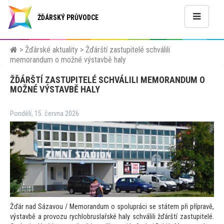
ŽĎÁRSKÝ PRŮVODCE
>
Žďárské aktuality
>
Žďárští zastupitelé schválili
memorandum o možné výstavbě haly
ŽĎÁRŠTÍ ZASTUPITELÉ SCHVÁLILI MEMORANDUM O
MOŽNÉ VÝSTAVBĚ HALY
Pondělí, 15. června 2026
Žďár nad Sázavou / Memorandum o spolupráci se státem při přípravě,
výstavbě a provozu rychlobruslařské haly schválili žďárští zastupitelé.