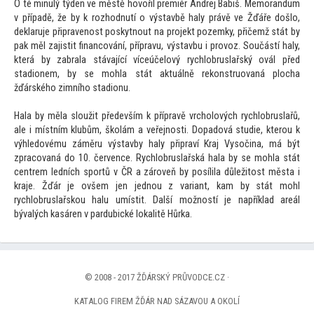
O té minulý týden ve městě hovořil premiér Andrej Babiš. Memorandum
v případě, že by k rozhodnutí o výstavbě haly právě ve Žďáře došlo,
deklaruje připravenost poskytnout na projekt pozemky, přičemž stát by
pak měl zajistit financování, přípravu, výstavbu i provoz. Součástí haly,
která by zabrala stávající víceúčelový rychlobruslařský ovál před
stadionem, by se mohla stát aktuálně rekonstruovaná plocha
žďárského zimního stadionu.
Hala by měla sloužit především k přípravě vrcholových rychlobruslařů,
ale i místním klubům, školám a veřejnosti. Dopadová studie, kterou k
výhledovému záměru výstavby haly připraví Kraj Vysočina, má být
zpracovaná do 10. července. Rychlobruslařská hala by se mohla stát
centrem ledních sportů v ČR a zároveň by posílila důležitost města i
kraje. Žďár je ovšem jen jednou z variant, kam by stát mohl
rychlobruslařskou halu umístit. Další možností je například areál
bývalých kasáren v pardubické lokalitě Hůrka.
© 2008 - 2017 ŽĎÁRSKÝ PRŮVODCE.CZ ·
KATALOG FIREM ŽĎÁR NAD SÁZAVOU A OKOLÍ