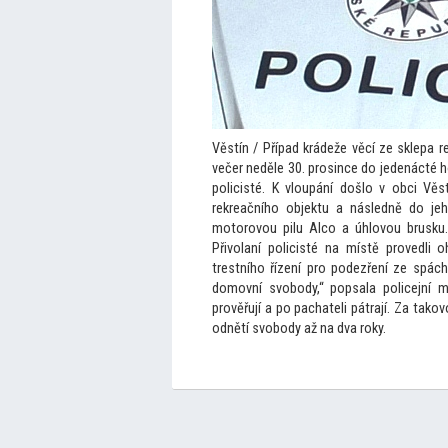
Věstín / Případ krádeže věcí ze sklepa r
večer neděle 30. prosince do jedenácté ho
policisté. K vloupání došlo v obci Vě
rekreačního objektu a následně do jeh
mo
torovou pilu Alco a úhlovou brusku.
Přivolaní policisté na místě provedli 
trestního řízení pro podezření ze spác
domovní svobody,“ popsala policejní ml
prověřují a po pachateli pátrají. Za tako
odnětí svobody až na dva roky.