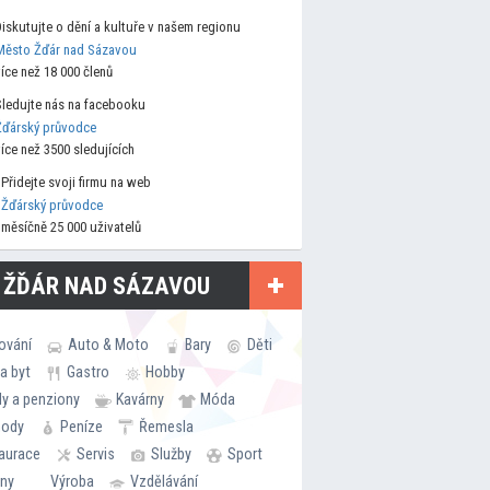
Diskutujte o dění a kultuře v našem regionu
Město Žďár nad Sázavou
více než 18 000 členů
Sledujte nás na facebooku
Žďárský průvodce
více než 3500 sledujících
Přidejte svoji firmu na web
Žďárský průvodce
měsíčně 25 000 uživatelů
 ŽĎÁR NAD SÁZAVOU
ování
Auto & Moto
Bary
Děti
a byt
Gastro
Hobby
ly a penziony
Kavárny
Móda
hody
Peníze
Řemesla
aurace
Servis
Služby
Sport
rny
Výroba
Vzdělávání