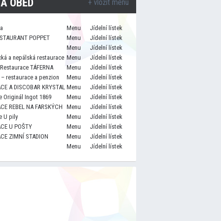
A OBĚD
+ vložit menu
za
Menu
Jídelní lístek
STAURANT POPPET
Menu
Jídelní lístek
Menu
Jídelní lístek
cká a nepálská restaurace
Menu
Jídelní lístek
 Restaurace TÁFERNA
Menu
Jídelní lístek
– restaurace a penzion
Menu
Jídelní lístek
CE A DISCOBAR KRYSTAL
Menu
Jídelní lístek
 Originál Ingot 1869
Menu
Jídelní lístek
CE REBEL NA FARSKÝCH
Menu
Jídelní lístek
 U pily
Menu
Jídelní lístek
CE U POŠTY
Menu
Jídelní lístek
CE ZIMNÍ STADION
Menu
Jídelní lístek
Menu
Jídelní lístek