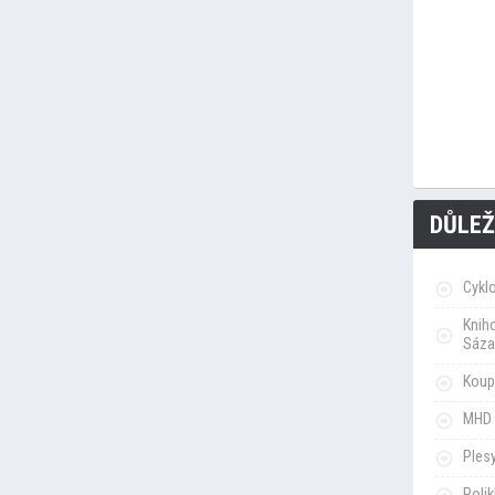
DŮLEŽ
Cykl
Knih
Sáza
Koupa
MHD 
Ples
Poli