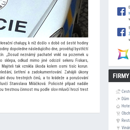
ekreační chalupy, k níž došlo v době od šesté hodiny
diny dopoledne následujícího dne, prověřují bystřičtí
stín. „Dosud neznámý pachatel vnikl na pozemek u
o sklepa, odkud mimo jiné odcizil sekeru Fiskars,
 Majiteli tak vznikla škoda kolem osmi tisíc korun.
ohledání, šetření a zadokumen
tování. Zahájili úkony
FIRMY
hání dvou trestných činů, a
to krádeže a porušování
uvčí Stanislava Miláčková. Policisté případ nadále
vou trestnou činnost mu podle slov mluvčí hrozí trest
Cest
Dům 
Hote
Obc
Rest
Viná