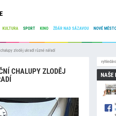
E
KULTURA
SPORT
KINO
ŽĎÁR NAD SÁZAVOU
NOVÉ MĚSTO
 chalupy zloděj ukradl různé nářadí
ČNÍ CHALUPY ZLODĚJ
NAŠE 
ADÍ