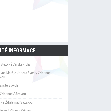
ITÉ INFORMACE
ostezky Žďárské vrchy
ovna Matěje Josefa Sychry Žďár nad
vou
liště v okolí
Žďár nad Sázavou
y ve Žďáře nad Sázavou
klinika Žďár nad Sázavou