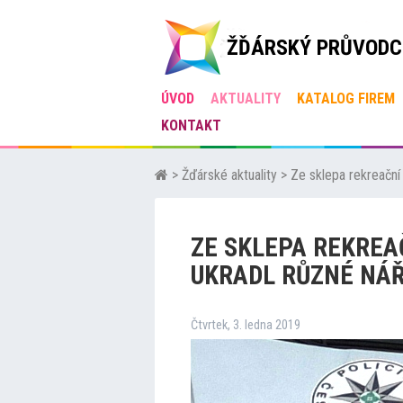
ŽĎÁRSKÝ PRŮVODC
ÚVOD
AKTUALITY
KATALOG FIREM
KONTAKT
>
Žďárské aktuality
>
Ze sklepa rekreační
ZE SKLEPA REKREA
UKRADL RŮZNÉ NÁŘ
Čtvrtek, 3. ledna 2019