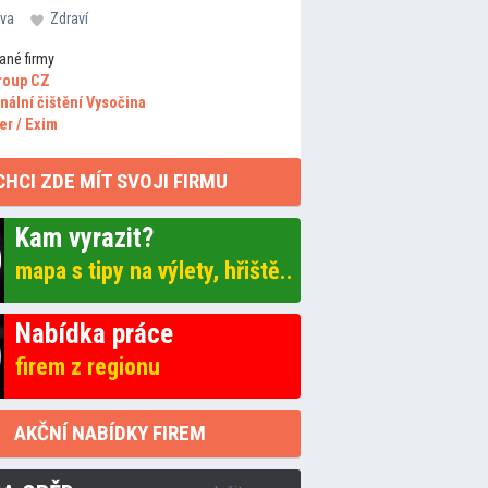
va
Zdraví
ané firmy
roup CZ
nální čištění Vysočina
er / Exim
CHCI ZDE MÍT SVOJI FIRMU
Kam vyrazit?
mapa s tipy na výlety, hřiště..
Nabídka práce
firem z regionu
AKČNÍ NABÍDKY FIREM