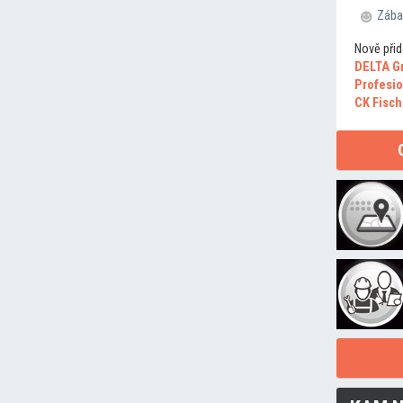
Zába
Nově přid
DELTA G
Profesio
CK Fisch