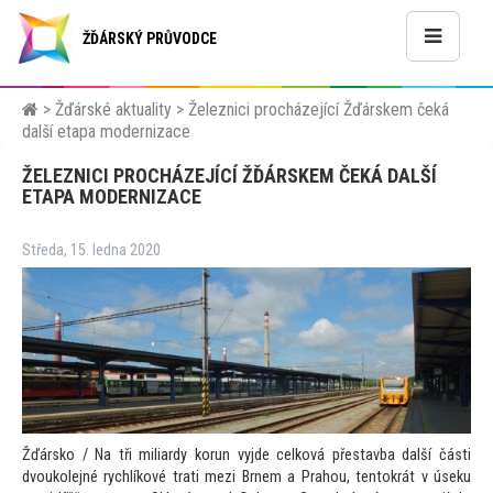
ŽĎÁRSKÝ PRŮVODCE
>
Žďárské aktuality
>
Železnici procházející Žďárskem čeká
další etapa modernizace
ŽELEZNICI PROCHÁZEJÍCÍ ŽĎÁRSKEM ČEKÁ DALŠÍ
ETAPA MODERNIZACE
Středa, 15. ledna 2020
Žďársko / Na tři miliardy korun vyjde celková přestavba další části
dvoukolejné rychlíkové trati mezi Brnem a Prahou, ten
tokrát v úseku