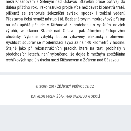
mezi Křižanovem a Skleným nad Oslavou. Stavební práce potrvají do
dubna příštího roku, rekonstrukcí projde více než devět kilometrů tratě,
přičemž se zrenovuje železniční svršek, spodek i trakční vedení.
Přestavba čeká rovněž nástupiště. Bezbariérový mimoúrovňový přístup
na nástupiště přibude v Křižanově z podchodu s využitím nových
výtahů, ve stanici Sklené nad Oslavou pak šikmými přístupovými
chodníky. Vybrané výhybky budou vybaveny elektrickým ohřevem.
Rychlost souprav se modernizací zvýší až na 140 kilometrů v hodině.
Stejně jako při rekonstrukčních pracích, které na trati probíhaly v
předchozích letech, není vyloučeno, že dojde k možným zpožděním
rychlíkových spojů v úseku mezi Křižanovem a Žďárem nad Sázavou.
© 2008 - 2017 ŽĎÁRSKÝ PRŮVODCE.CZ ·
KATALOG FIREM ŽĎÁR NAD SÁZAVOU A OKOLÍ