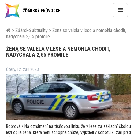
ŽĎÁRSKÝ PRŮVODCE
>
Žďárské aktuality
>
Žena se válela v lese a nemohla chodit,
nadýchala 2,65 promile
ŽENA SE VÁLELA V LESE A NEMOHLA CHODIT,
NADÝCHALA 2,65 PROMILE
Úterý, 12. září 2023
Bobrová / Na oznámení na tísňovou linku, že v lese za základní školou
leží opilá žena, která není schopná chůze, vyjížděli v sobotu 9. září před