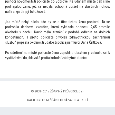
půlnocí novoměstští policisté do Bobrové. Na udaném místě pak silně
podnapilou ženu, jež se nebyla schopná udržet na vlastních nohou,
našli a zjistili její totožnost.
„Na místě nebyl nikdo, kdo by se o třicetiletou ženu postaral. Ta se
podrobila dechové zkoušce, která vykázala hodnotu 2,65 promile
alkoholu v dechu. Navíc měla zranění v podobě odřenin na dolních
končetinách, a proto policisté přivolali zdravotnickou záchrannou
službu,“ popsala okolnosti události policejní mluvčí Dana Čírtková.
Po ošetření na místě policisté ženu zajistili a obratem ji eskortovali k
vystřízlivění do jihlavské protialkoholní záchytné stanice.
© 2008 - 2017 ŽĎÁRSKÝ PRŮVODCE.CZ ·
KATALOG FIREM ŽĎÁR NAD SÁZAVOU A OKOLÍ