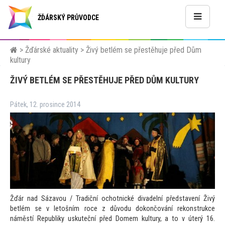
ŽĎÁRSKÝ PRŮVODCE
>
Žďárské aktuality
>
Živý betlém se přestěhuje před Dům
kultury
ŽIVÝ BETLÉM SE PŘESTĚHUJE PŘED DŮM KULTURY
Pátek, 12. prosince 2014
Žďár nad Sázavou / Tradiční ochotnické divadelní představení Živý
betlém se v le
tošním roce z důvodu dokončování rekonstrukce
náměstí Republiky uskuteční před Domem kultury, a
to v úterý 16.