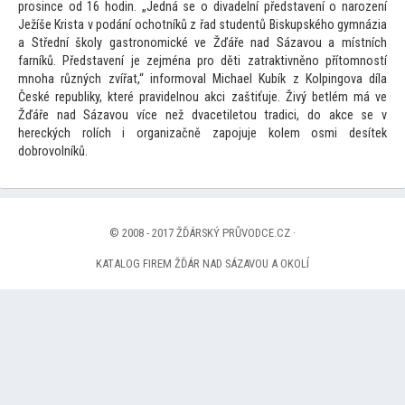
prosince od 16 hodin. „Jedná se o divadelní představení o narození
Ježíše Krista v podání ochotníků z řad studentů Biskupského gymnázia
a Střední školy gastronomické ve Žďáře nad Sázavou a místních
farníků. Představení je zejména pro děti zatraktivněno pří
tomností
mnoha různých zvířat,“ informoval Michael Kubík z Kolpingova díla
České republiky, které pravidelnou akci zaštiťuje. Živý betlém má ve
Žďáře nad Sázavou více než dvacetile
tou tradici, do akce se v
hereckých rolích i organizačně zapojuje kolem osmi desítek
dobrovolníků.
© 2008 - 2017 ŽĎÁRSKÝ PRŮVODCE.CZ ·
KATALOG FIREM ŽĎÁR NAD SÁZAVOU A OKOLÍ