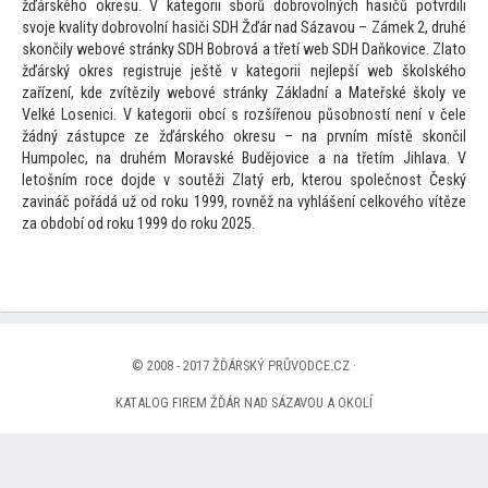
žďárského okresu. V kategorii sborů dobrovolných hasičů potvrdili
svoje kvality dobrovolní hasiči SDH Žďár nad Sázavou – Zámek 2, druhé
skončily webové stránky SDH Bobrová a třetí web SDH Daňkovice. Zlato
žďárský okres registruje ještě v kategorii nejlepší web školského
zařízení, kde zvítězily webové stránky Základní a Mateřské školy ve
Velké Losenici. V kategorii obcí s rozšířenou působností není v čele
žádný zástupce ze žďárského okresu – na prvním místě skončil
Humpolec, na druhém Moravské Budějovice a na třetím Jihlava. V
letošním roce dojde v soutěži Zlatý erb, kterou společnost Český
zavináč pořádá už od roku 1999, rovněž na vyhlášení celkového vítěze
za období od roku 1999 do roku 2025.
© 2008 - 2017 ŽĎÁRSKÝ PRŮVODCE.CZ ·
KATALOG FIREM ŽĎÁR NAD SÁZAVOU A OKOLÍ