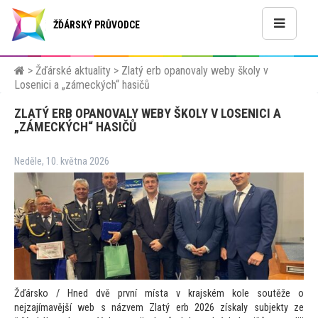
ŽĎÁRSKÝ PRŮVODCE
>
Žďárské aktuality
>
Zlatý erb opanovaly weby školy v
Losenici a „zámeckých“ hasičů
ZLATÝ ERB OPANOVALY WEBY ŠKOLY V LOSENICI A
„ZÁMECKÝCH“ HASIČŮ
Neděle, 10. května 2026
Žďársko / Hned dvě první místa v krajském kole soutěže o
nejzajímavější web s názvem Zlatý erb 2026 získaly subjekty ze