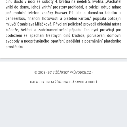
činu došlo v noci ze soboty 4. května na neděli 5. května. „Pachatel
vnikl do domu, jehož vnitřní pros
tory prohledal, a odcizil odtud mimo
jiné mobilní telefon značky Huawei P9 Lite a dámskou kabelku s
peněženkou, finanční ho
tovostí a platební kar
tou,“ popsala policejní
mluvčí Stanislava Miláčková. Přivolaní policisté provedli ohledání místa
krádeže, šetření a zadokumen
tování případu. Ten nyní prověřují pro
podezření ze spáchání trestných činů krádeže, porušování domovní
svobody a neoprávněného opatření, padělání a pozměnění platebního
prostředku.
© 2008 - 2017 ŽĎÁRSKÝ PRŮVODCE.CZ ·
KATALOG FIREM ŽĎÁR NAD SÁZAVOU A OKOLÍ