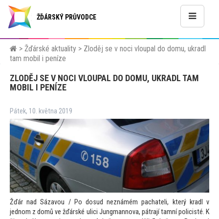
ŽĎÁRSKÝ PRŮVODCE
>
Žďárské aktuality
>
Zloděj se v noci vloupal do domu, ukradl
tam mobil i peníze
ZLODĚJ SE V NOCI VLOUPAL DO DOMU, UKRADL TAM
MOBIL I PENÍZE
Pátek, 10. května 2019
Žďár nad Sázavou / Po dosud neznámém pachateli, který kradl v
jednom z domů ve žďárské ulici Jungmannova, pátrají tamní policisté. K