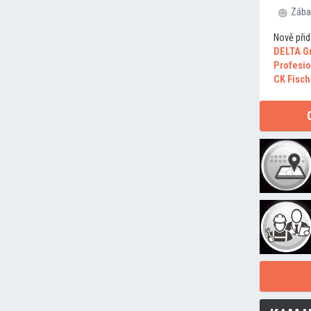
Zába
Nově přid
DELTA G
Profesio
CK Fisch