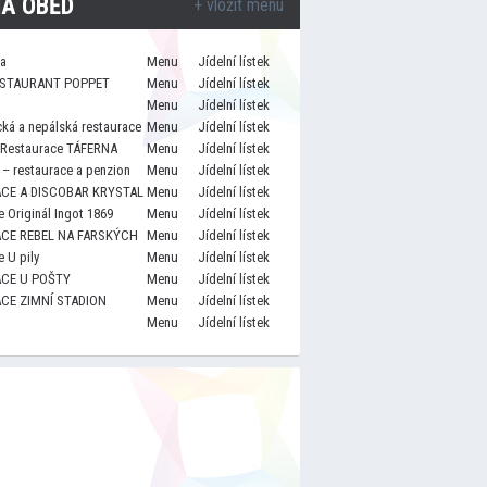
A OBĚD
+ vložit menu
za
Menu
Jídelní lístek
STAURANT POPPET
Menu
Jídelní lístek
Menu
Jídelní lístek
cká a nepálská restaurace
Menu
Jídelní lístek
 Restaurace TÁFERNA
Menu
Jídelní lístek
– restaurace a penzion
Menu
Jídelní lístek
CE A DISCOBAR KRYSTAL
Menu
Jídelní lístek
 Originál Ingot 1869
Menu
Jídelní lístek
CE REBEL NA FARSKÝCH
Menu
Jídelní lístek
 U pily
Menu
Jídelní lístek
CE U POŠTY
Menu
Jídelní lístek
CE ZIMNÍ STADION
Menu
Jídelní lístek
Menu
Jídelní lístek