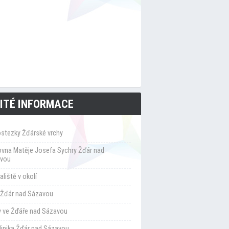
ITÉ INFORMACE
ostezky Žďárské vrchy
ovna Matěje Josefa Sychry Žďár nad
vou
liště v okolí
Žďár nad Sázavou
y ve Žďáře nad Sázavou
klinika Žďár nad Sázavou