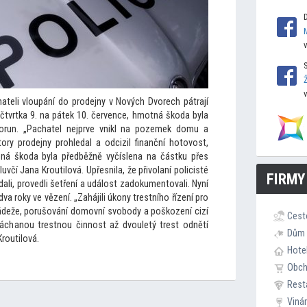
eli vloupání do prodejny v Nových Dvorech pátrají
e čtvrtka 9. na pátek 10. července, hmotná škoda byla
korun. „Pachatel nejprve vnikl na pozemek domu a
tory prodejny prohledal a odcizil finanční ho
tovost,
ená škoda byla předběžně vyčíslena na částku přes
mluvčí Jana Kroutilová. Upřesnila, že přivolaní policisté
FIRMY
edali, provedli šetření a událost zadokumen
tovali. Nyní
dva roky ve vězení. „Zahájili úkony trestního řízení pro
rádeže, porušování domovní svobody a poškození cizí
Cest
páchanou trestnou činnost až dvouletý trest odnětí
Dům 
Kroutilová.
Hote
Obc
Rest
Viná