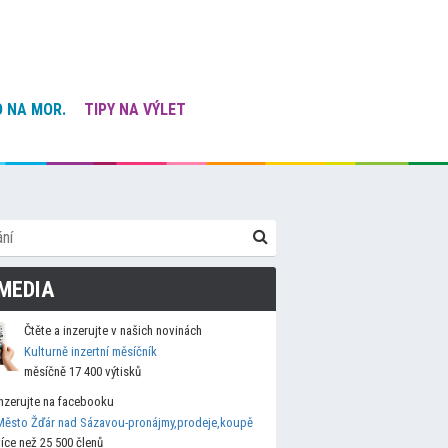
 NA MOR.
TIPY NA VÝLET
MEDIA
Čtěte a inzerujte v našich novinách
Kulturně inzertní měsíčník
měsíčně 17 400 výtisků
Inzerujte na facebooku
Město Žďár nad Sázavou-pronájmy,prodeje,koupě
více než 25 500 členů