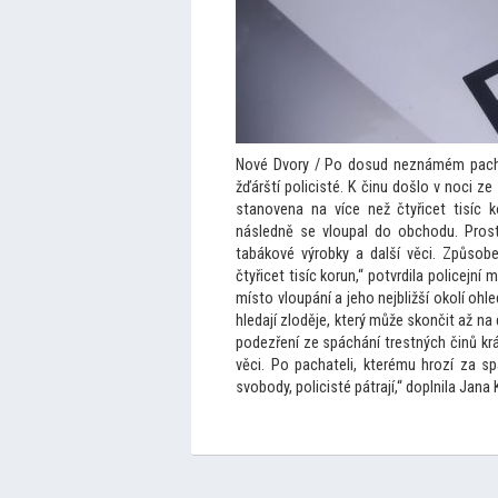
Nové Dvory / Po dosud neznámém pachat
žďárští policisté. K činu došlo v noci z
stanovena na více než čtyřicet tisíc 
následně se vloupal do obchodu. Pros
tabákové výrobky a další věci. Způsob
čtyřicet tisíc korun,“ potvrdila policejní 
mís
to vloupání a jeho nejbližší okolí ohl
hledají zloděje, který může skončit až na 
podezření ze spáchání trestných činů k
věci. Po pachateli, kterému hrozí za s
svobody, policisté pátrají,“ doplnila Jana 