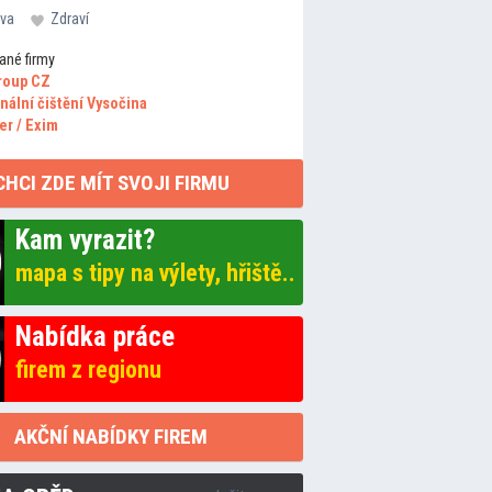
va
Zdraví
ané firmy
roup CZ
nální čištění Vysočina
er / Exim
CHCI ZDE MÍT SVOJI FIRMU
Kam vyrazit?
mapa s tipy na výlety, hřiště..
Nabídka práce
firem z regionu
AKČNÍ NABÍDKY FIREM