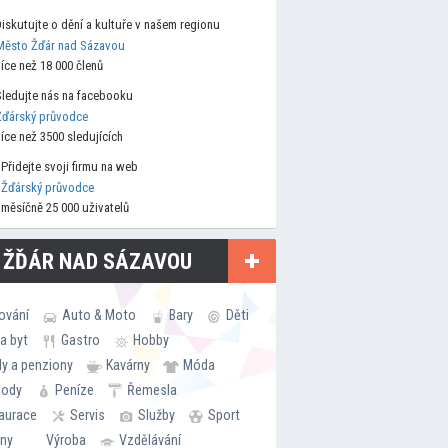
Diskutujte o dění a kultuře v našem regionu
Město Žďár nad Sázavou
více než 18 000 členů
Sledujte nás na facebooku
Žďárský průvodce
více než 3500 sledujících
Přidejte svoji firmu na web
Žďárský průvodce
měsíčně 25 000 uživatelů
 ŽĎÁR NAD SÁZAVOU
ování
Auto & Moto
Bary
Děti
a byt
Gastro
Hobby
ly a penziony
Kavárny
Móda
hody
Peníze
Řemesla
aurace
Servis
Služby
Sport
rny
Výroba
Vzdělávání