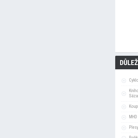
DŮLEŽ
Cykl
Knih
Sáza
Koupa
MHD 
Ples
Poli