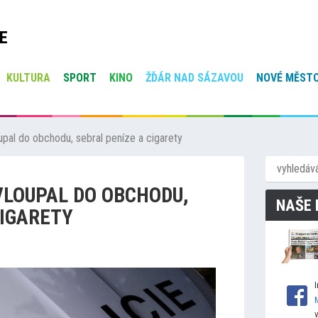
E
KULTURA
SPORT
KINO
ŽĎÁR NAD SÁZAVOU
NOVÉ MĚSTO
oupal do obchodu, sebral peníze a cigarety
 VLOUPAL DO OBCHODU,
NAŠE 
CIGARETY