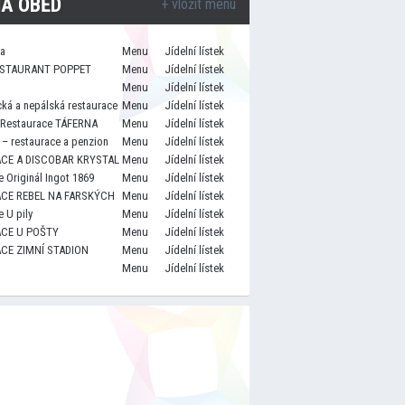
A OBĚD
+ vložit menu
za
Menu
Jídelní lístek
STAURANT POPPET
Menu
Jídelní lístek
Menu
Jídelní lístek
cká a nepálská restaurace
Menu
Jídelní lístek
 Restaurace TÁFERNA
Menu
Jídelní lístek
– restaurace a penzion
Menu
Jídelní lístek
CE A DISCOBAR KRYSTAL
Menu
Jídelní lístek
 Originál Ingot 1869
Menu
Jídelní lístek
CE REBEL NA FARSKÝCH
Menu
Jídelní lístek
 U pily
Menu
Jídelní lístek
CE U POŠTY
Menu
Jídelní lístek
CE ZIMNÍ STADION
Menu
Jídelní lístek
Menu
Jídelní lístek