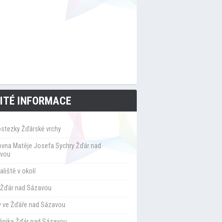
ITÉ INFORMACE
ostezky Žďárské vrchy
ovna Matěje Josefa Sychry Žďár nad
vou
liště v okolí
Žďár nad Sázavou
y ve Žďáře nad Sázavou
klinika Žďár nad Sázavou