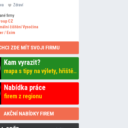
va
Zdraví
ané firmy
roup CZ
nální čištění Vysočina
er / Exim
CHCI ZDE MÍT SVOJI FIRMU
Kam vyrazit?
mapa s tipy na výlety, hřiště..
Nabídka práce
firem z regionu
AKČNÍ NABÍDKY FIREM