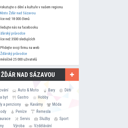
Diskutujte o dění a kultuře v našem regionu
Město Žďár nad Sázavou
více než 18 000 členů
Sledujte nás na facebooku
Žďárský průvodce
více než 3500 sledujících
Přidejte svoji firmu na web
Žďárský průvodce
měsíčně 25 000 uživatelů
 ŽĎÁR NAD SÁZAVOU
ování
Auto & Moto
Bary
Děti
a byt
Gastro
Hobby
ly a penziony
Kavárny
Móda
hody
Peníze
Řemesla
aurace
Servis
Služby
Sport
rny
Výroba
Vzdělávání