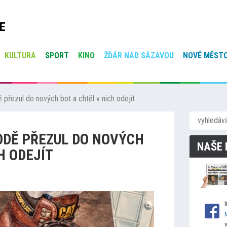
E
KULTURA
SPORT
KINO
ŽĎÁR NAD SÁZAVOU
NOVÉ MĚSTO
 přezul do nových bot a chtěl v nich odejít
ODĚ PŘEZUL DO NOVÝCH
NAŠE 
H ODEJÍT