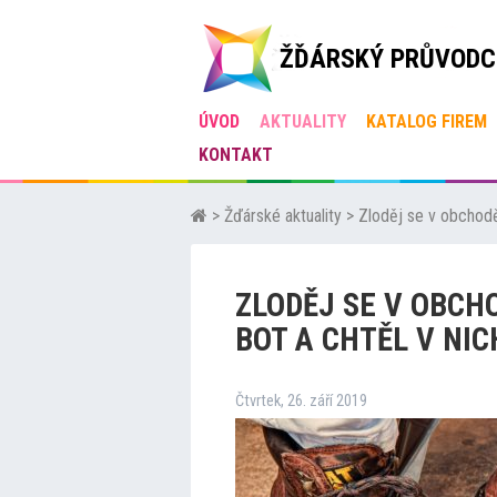
ŽĎÁRSKÝ PRŮVODC
ÚVOD
AKTUALITY
KATALOG FIREM
KONTAKT
>
Žďárské aktuality
>
Zloděj se v obchodě
ZLODĚJ SE V OBCH
BOT A CHTĚL V NIC
Čtvrtek, 26. září 2019