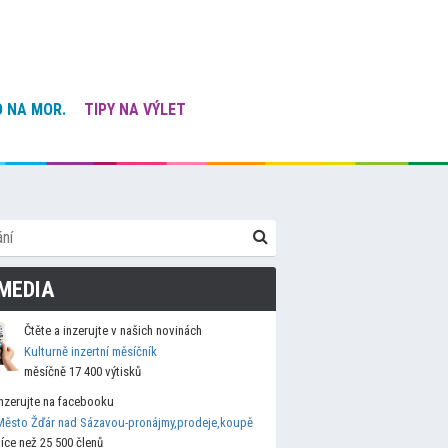
 NA MOR.
TIPY NA VÝLET
MEDIA
Čtěte a inzerujte v našich novinách
Kulturně inzertní měsíčník
měsíčně 17 400 výtisků
Inzerujte na facebooku
Město Žďár nad Sázavou-pronájmy,prodeje,koupě
více než 25 500 členů