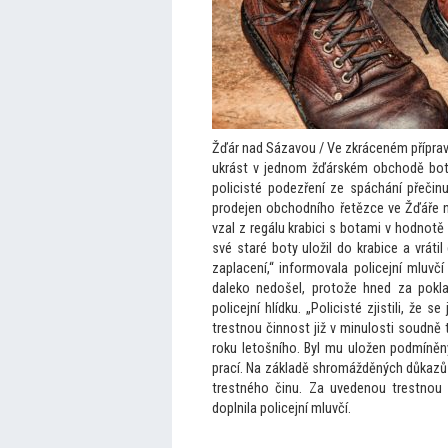
Žďár nad Sázavou / Ve zkráceném přípravné
ukrást v jednom žďárském obchodě boty.
policisté podezření ze spáchání přečin
prodejen obchodního řetězce ve Žďáře 
vzal z regálu krabici s botami v hodnotě 
své staré boty uložil do krabice a vráti
zaplacení,“ informovala policejní mluvč
daleko nedošel, pro
tože hned za poklad
policejní hlídku. „Policisté zjistili, že
trestnou činnost již v minulosti soudně 
roku le
tošního. Byl mu uložen podmíněn
prací. Na základě shromážděných důkazů 
trestného činu. Za uvedenou trestnou č
doplnila policejní mluvčí.