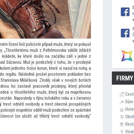
m řízení řeší policisté případ muže, který se pokusil
 „Třicetiletému muži z Pelhřimovska sdělili žďárští
u krádeže, ke které došlo na začátku září v jedné z
nad Sázavou. Muž je podezřelý z
toho, že v prodejně
kolem jednoho tisíce korun, které si nazul na nohy, a
l do regálu. Následně prošel pros
torem pokladen bez
FIRMY
í Stanislava Miláčková. Zloděj však v nových botách
nou ho zastavil pracovník prodejny, který přivolal
 se jedná o třicetiletého muže, který byl za majetkovou
Cest
trestán. Naposledy v říjnu loňského roku a v červenci
Dům 
ý trest odnětí svobody a trest obecně prospěšných
Hote
policejní inspek
tor sdělil muži podezření ze spáchání
innost lze uložit až tříletý trest odnětí svobody,“
Obc
Rest
Viná