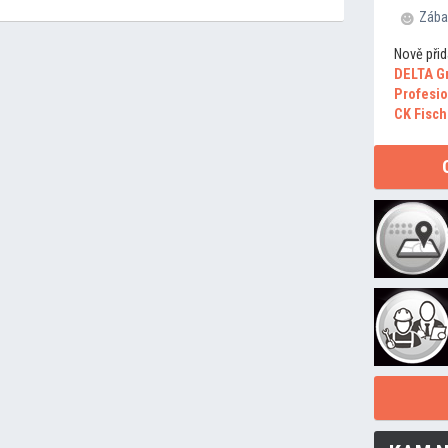
Zába
Nově přid
DELTA G
Profesio
CK Fisch