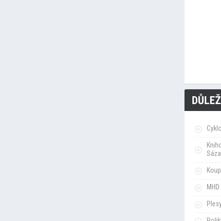
DŮLEŽ
Cykl
Knih
Sáza
Koupa
MHD 
Ples
Poli