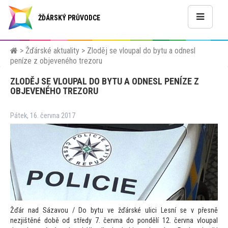
ŽĎÁRSKÝ PRŮVODCE
>
Žďárské aktuality
>
Zloděj se vloupal do bytu a odnesl
peníze z objeveného trezoru
ZLODĚJ SE VLOUPAL DO BYTU A ODNESL PENÍZE Z
OBJEVENÉHO TREZORU
Pátek, 16. června 2017
Žďár nad Sázavou / Do bytu ve žďárské ulici Lesní se v přesně
nezjištěné době od středy 7. června do pondělí 12. června vloupal