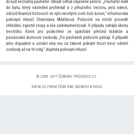
dosud neznámý pachatel. Ukradl odtud objevené peníze. „Pachatel vnikl
do bytu, který následně prohledal a z příručního trezoru, jenž nalezl,
odcizil finanční ho
tovost ve výši necelých osm tisíc korun,“ informovala
policejní mluvčí Stanislava Miláčková. Policisté na místě provedli
ohledání, zajistili s
topy a vše zadokumen
tovali. V případu zahájili úkony
trestního řízení pro podezření ze spáchání přečinů krádeže a
porušování domovní svobody. „Po pachateli policisté pátrají. V případě
jeho dopadení a uznání viny mu za takové jednání hrozí trest odnětí
svobody až na tři roky,“ doplnila policejní mluvčí.
© 2008 - 2017 ŽĎÁRSKÝ PRŮVODCE.CZ ·
KATALOG FIREM ŽĎÁR NAD SÁZAVOU A OKOLÍ