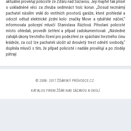
aktuálně prověřují policisté ze Žďáru nad Sázavou. Její majitel tak přišel
o uskladněné věci za zhruba sedmnáct tisíc korun. „Dosud neznámý
pachatel násilím vnikl do vnitřních pros
torů garáže, které prohledal a
odcizil odtud elektrické jízdní kolo značky Move a rybářské náčiní,“
informovala policejní mluvčí Stanislava Rázlová. Přivolaní policisté
mís
to ohledali, provedli šetření a případ zadokumen
tovali. „Následně
zahájili úkony trestního řízení pro podezření ze spáchání trestného činu
krádeže, za což lze pachateli uložit až dvouletý trest odnětí svobody,“
doplnila mluvčí s tím, že případ policisté i nadále prověřují a po zloději
pátrají.
© 2008 - 2017 ŽĎÁRSKÝ PRŮVODCE.CZ ·
KATALOG FIREM ŽĎÁR NAD SÁZAVOU A OKOLÍ