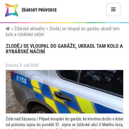
ŽĎÁRSKÝ PRŮVODCE
>
Žďárské aktuality
>
Zloděj se vloupal do garáže, ukradl tam
kolo a rybářské náčiní
ZLODĚJ SE VLOUPAL DO GARÁŽE, UKRADL TAM KOLO A
RYBÁŘSKÉ NÁČINÍ
Sobota, 5. září 2020
Žďár nad Sázavou / Případ vloupání do garáže, ke kterému došlo v době
od poloviny srpna do pondělí 31. srpna ve žďárské ulici U Malého lesa,