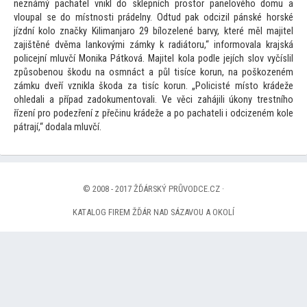
neznámý pachatel vnikl do sklepních pros
tor panelového domu a
vloupal se do místnosti prádelny. Odtud pak odcizil pánské horské
jízdní kolo značky Kilimanjaro 29 bílozelené barvy, které měl majitel
zajištěné dvěma lankovými zámky k radiá
toru,“ informovala krajská
policejní mluvčí Monika Pátková. Majitel kola podle jejích slov vyčíslil
způsobenou škodu na osmnáct a půl tisíce korun, na poškozeném
zámku dveří vznikla škoda za tisíc korun. „Policisté mís
to krádeže
ohledali a případ zadokumen
tovali. Ve věci zahájili úkony trestního
řízení pro podezření z přečinu krádeže a po pachateli i odcizeném kole
pátrají,“ dodala mluvčí.
© 2008 - 2017 ŽĎÁRSKÝ PRŮVODCE.CZ ·
KATALOG FIREM ŽĎÁR NAD SÁZAVOU A OKOLÍ