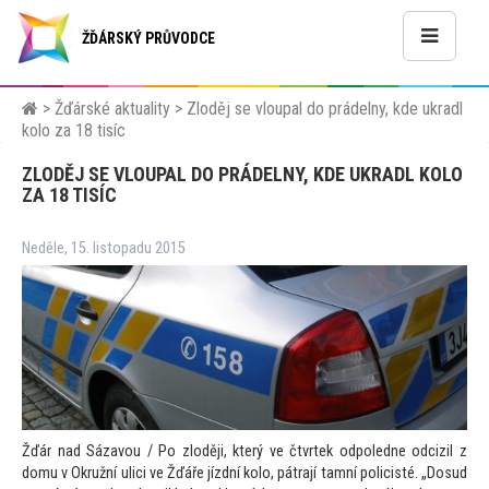
ŽĎÁRSKÝ PRŮVODCE
>
Žďárské aktuality
>
Zloděj se vloupal do prádelny, kde ukradl
kolo za 18 tisíc
ZLODĚJ SE VLOUPAL DO PRÁDELNY, KDE UKRADL KOLO
ZA 18 TISÍC
Neděle, 15. listopadu 2015
Žďár nad Sázavou / Po zloději, který ve čtvrtek odpoledne odcizil z
domu v Okružní ulici ve Žďáře jízdní kolo, pátrají tamní policisté. „Dosud