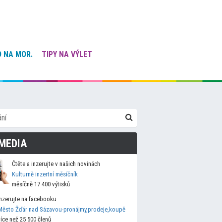
 NA MOR.
TIPY NA VÝLET
MEDIA
Čtěte a inzerujte v našich novinách
Kulturně inzertní měsíčník
měsíčně 17 400 výtisků
Inzerujte na facebooku
Město Žďár nad Sázavou-pronájmy,prodeje,koupě
více než 25 500 členů