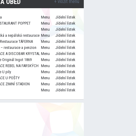
A OBĚD
+ vložit menu
za
Menu
Jídelní lístek
STAURANT POPPET
Menu
Jídelní lístek
Menu
Jídelní lístek
cká a nepálská restaurace
Menu
Jídelní lístek
 Restaurace TÁFERNA
Menu
Jídelní lístek
– restaurace a penzion
Menu
Jídelní lístek
CE A DISCOBAR KRYSTAL
Menu
Jídelní lístek
 Originál Ingot 1869
Menu
Jídelní lístek
CE REBEL NA FARSKÝCH
Menu
Jídelní lístek
 U pily
Menu
Jídelní lístek
CE U POŠTY
Menu
Jídelní lístek
CE ZIMNÍ STADION
Menu
Jídelní lístek
Menu
Jídelní lístek