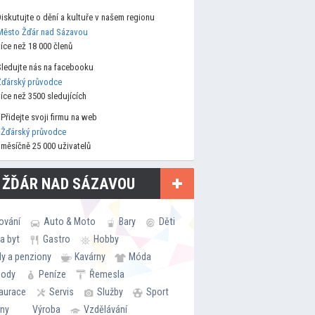
Diskutujte o dění a kultuře v našem regionu
Město Žďár nad Sázavou
více než 18 000 členů
Sledujte nás na facebooku
Žďárský průvodce
více než 3500 sledujících
Přidejte svoji firmu na web
Žďárský průvodce
měsíčně 25 000 uživatelů
 ŽĎÁR NAD SÁZAVOU
ování
Auto & Moto
Bary
Děti
a byt
Gastro
Hobby
ly a penziony
Kavárny
Móda
hody
Peníze
Řemesla
aurace
Servis
Služby
Sport
rny
Výroba
Vzdělávání