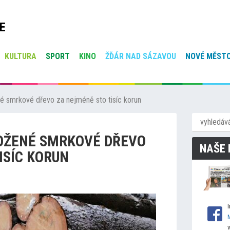
E
KULTURA
SPORT
KINO
ŽĎÁR NAD SÁZAVOU
NOVÉ MĚSTO
né smrkové dřevo za nejméně sto tisíc korun
LOŽENÉ SMRKOVÉ DŘEVO
NAŠE 
ISÍC KORUN