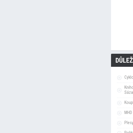
DŮLEŽ
Cykl
Knih
Sáza
Koupa
MHD 
Ples
Poli