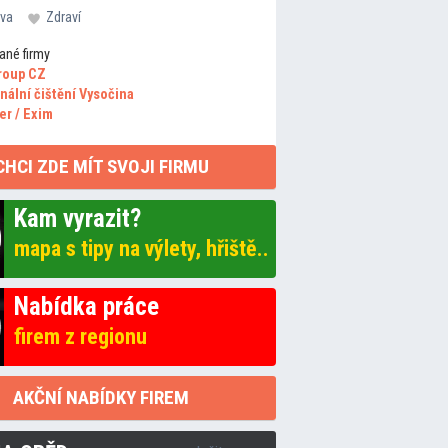
va
Zdraví
ané firmy
roup CZ
nální čištění Vysočina
er / Exim
CHCI ZDE MÍT SVOJI FIRMU
Kam vyrazit?
mapa s tipy na výlety, hřiště..
Nabídka práce
firem z regionu
AKČNÍ NABÍDKY FIREM