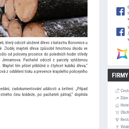
, který odcizil uložené dřevo v katastru Borovnice u
té. Zloděj majiteli dřeva způsobil hmotnou škodu ve
došlo od poloviny prosince do poledních hodin středy
 Jimramova. Pachatel odcizil z parcely vytěženou
Majitel tím přišel přibližně o čtyřicet kubíků dřeva,“
vá z oddělení tisku a prevence krajského policejního
FIRMY
hledání, zadokumentování události a šetření. „Případ
Cest
stného činu krádeže, po pachateli pátrají,“ doplnila
Dům 
Hote
Obc
Rest
Viná