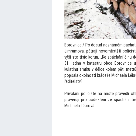
Borovnice / Po dosud neznámém pachateli
Jimramova, pátrají novoměstští policis
výši sto tisíc korun. „Ke spáchání činu 
31. ledna v katastru obce Borovnice u
kulatinu smrku v délce kolem pěti metrů. 
popsala okolnosti krádeže Michaela Lébro
ředitelství.
Přivolaní policisté na místě provedli o
prověřují pro podezření ze spáchání tre
Michaela Lébrová.