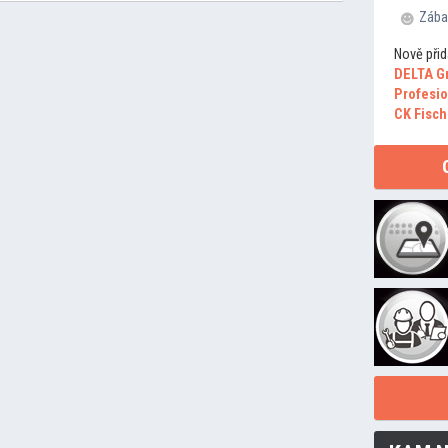
Zába
Nově přid
DELTA G
Profesio
CK Fisch