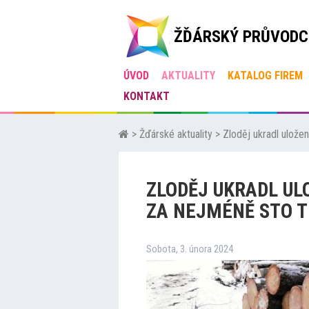
ŽĎÁRSKÝ PRŮVODC
ÚVOD
AKTUALITY
KATALOG FIREM
KONTAKT
>
Žďárské aktuality
>
Zloděj ukradl ulože
ZLODĚJ UKRADL U
ZA NEJMÉNĚ STO T
Sobota, 3. února 2024