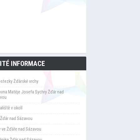
ITÉ INFORMACE
ostezky Žďárské vrchy
ovna Matěje Josefa Sychry Žďár nad
vou
liště v okolí
Žďár nad Sázavou
y ve Žďáře nad Sázavou
klinika Žďár nad Sázavou