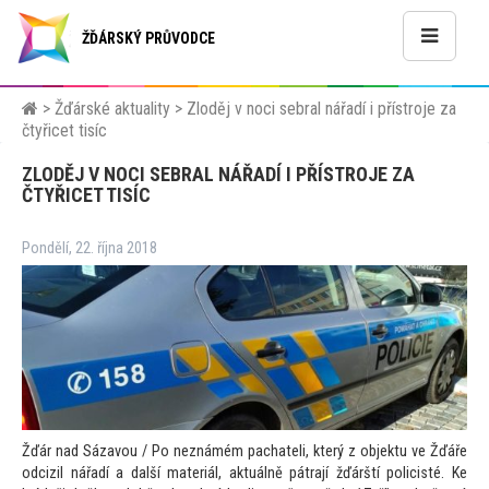
ŽĎÁRSKÝ PRŮVODCE
>
Žďárské aktuality
>
Zloděj v noci sebral nářadí i přístroje za
čtyřicet tisíc
ZLODĚJ V NOCI SEBRAL NÁŘADÍ I PŘÍSTROJE ZA
ČTYŘICET TISÍC
Pondělí, 22. října 2018
Žďár nad Sázavou / Po neznámém pachateli, který z objektu ve Žďáře
odcizil nářadí a další materiál, aktuálně pátrají žďárští policisté. Ke