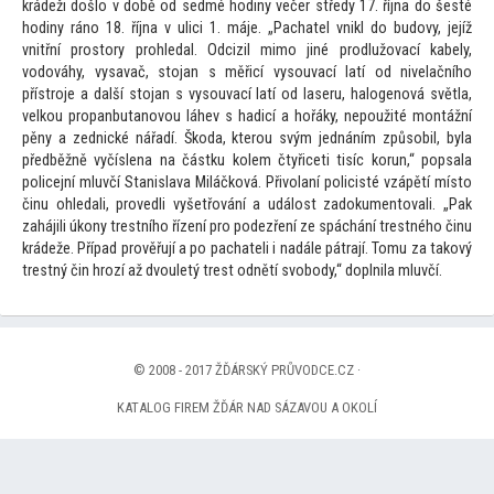
krádeži došlo v době od sedmé hodiny večer středy 17. října do šesté
hodiny ráno 18. října v ulici 1. máje. „Pachatel vnikl do budovy, jejíž
vnitřní pros
tory prohledal. Odcizil mimo jiné prodlužovací kabely,
vodováhy, vysavač, s
tojan s měřicí vysouvací latí od nivelačního
přístroje a další s
tojan s vysouvací latí od laseru, halogenová světla,
velkou propanbutanovou láhev s hadicí a hořáky, nepoužité montážní
pěny a zednické nářadí. Škoda, kterou svým jednáním způsobil, byla
předběžně vyčíslena na částku kolem čtyřiceti tisíc korun,“ popsala
policejní mluvčí Stanislava Miláčková. Přivolaní policisté vzápětí mís
to
činu ohledali, provedli vyšetřování a událost zadokumen
tovali. „Pak
zahájili úkony trestního řízení pro podezření ze spáchání trestného činu
krádeže. Případ prověřují a po pachateli i nadále pátrají. Tomu za takový
trestný čin hrozí až dvouletý trest odnětí svobody,“ doplnila mluvčí.
© 2008 - 2017 ŽĎÁRSKÝ PRŮVODCE.CZ ·
KATALOG FIREM ŽĎÁR NAD SÁZAVOU A OKOLÍ