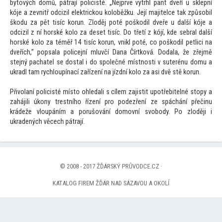
bytových domů, pátrají policisté. „Nejprve vytrhl pant dveří u sklepní
kóje a zevnitř odcizil elektrickou koloběžku. Její majitelce tak způsobil
škodu za pět tisíc korun. Zloděj poté poškodil dveře u další kóje a
odcizil z ní horské kolo za deset tisíc. Do třetí z kójí, kde sebral další
horské kolo za téměř 14 tisíc korun, vnikl poté, co poškodil petlici na
dveřích,“ popsala policejní mluvčí Dana Čírtková. Dodala, že zřejmě
stejný pachatel se dostal i do společné místnosti v suterénu domu a
ukradl tam rychloupínací zařízení na jízdní kolo za asi dvě stě korun.
Přivolaní policisté místo ohledali s cílem zajistit upotřebitelné stopy a
zahájili úkony trestního řízení pro podezření ze spáchání přečinu
krádeže vloupáním a porušování domovní svobody. Po zloději i
ukradených věcech pátrají.
© 2008 - 2017 ŽĎÁRSKÝ PRŮVODCE.CZ ·
KATALOG FIREM ŽĎÁR NAD SÁZAVOU A OKOLÍ