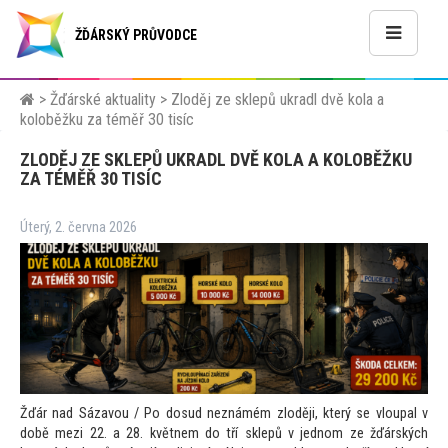
ŽĎÁRSKÝ PRŮVODCE
>
Žďárské aktuality
>
Zloděj ze sklepů ukradl dvě kola a
koloběžku za téměř 30 tisíc
ZLODĚJ ZE SKLEPŮ UKRADL DVĚ KOLA A KOLOBĚŽKU
ZA TÉMĚŘ 30 TISÍC
Úterý, 2. června 2026
Žďár nad Sázavou / Po dosud neznámém zloději, který se vloupal v
době mezi 22. a 28. květnem do tří sklepů v jednom ze žďárských