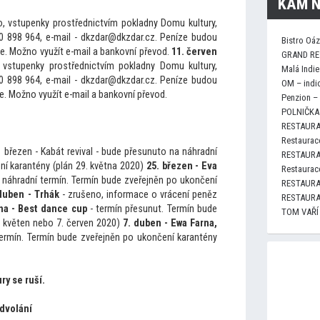
KAM N
, vstupenky prostřednictvím pokladny Domu kultury,
0 898 964, e-mail - dkzdar@dkzdar.cz. Peníze budou
Bistro Oá
e. Možno využít e-mail a bankovní převod.
11. červen
GRAND RE
 vstupenky prostřednictvím pokladny Domu kultury,
Malá Indie
0 898 964, e-mail - dkzdar@dkzdar.cz. Peníze budou
OM – indi
e. Možno využít e-mail a bankovní převod.
Penzion –
POLNIČKA 
RESTAURA
Restaurace
 březen - Kabát revival - bude přesunu
to na náhradní
RESTAURA
ní karantény (plán 29. května 2020)
25. březen - Eva
Restaurace
 náhradní termín. Termín bude zveřejněn po ukončení
RESTAURA
duben - Trhák
- zrušeno, informace o vrácení peněz
RESTAURA
na - Best dance cup
- termín přesunut. Termín bude
TOM VAŘÍ
. květen nebo 7. červen 2020)
7. duben - Ewa Farna,
termín. Termín bude zveřejněn po ukončení karantény
ry se ruší.
odvolání