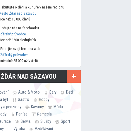
Diskutujte o dění a kultuře v našem regionu
Město Žďár nad Sázavou
více než 18 000 členů
Sledujte nás na facebooku
Žďárský průvodce
více než 3500 sledujících
Přidejte svoji firmu na web
Žďárský průvodce
měsíčně 25 000 uživatelů
 ŽĎÁR NAD SÁZAVOU
ování
Auto & Moto
Bary
Děti
a byt
Gastro
Hobby
ly a penziony
Kavárny
Móda
hody
Peníze
Řemesla
aurace
Servis
Služby
Sport
rny
Výroba
Vzdělávání