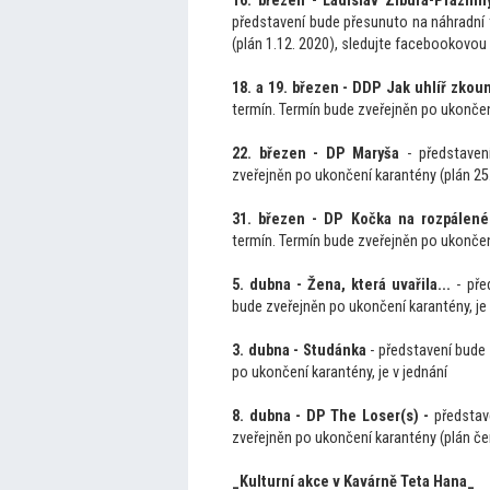
16. březen - Ladislav Zibura-Prázni
představení bude přesunu
to na náhradní
(plán 1.12. 2020), sledujte facebookovou
18. a 19. březen - DDP Jak uhlíř zkou
termín. Termín bude zveřejněn po ukončení
22. březen - DP Maryša
- představen
zveřejněn po ukončení karantény (plán 25
31. březen - DP Kočka na rozpálené
termín. Termín bude zveřejněn po ukončen
5. dubna - Žena, která uvařila...
- pře
bude zveřejněn po ukončení karantény, je 
3. dubna - Studánka
- představení bude
po ukončení karantény, je v jednání
8. dubna - DP The Loser(s) -
představ
zveřejněn po ukončení karantény (plán če
_Kulturní akce v Kavárně Teta Hana_