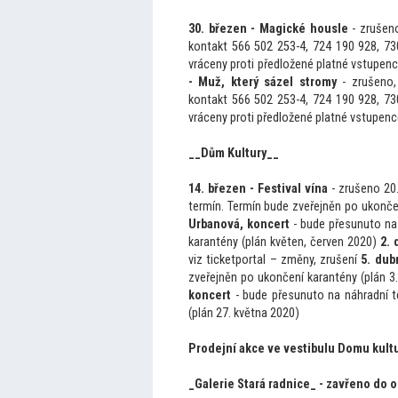
30. březen - Magické housle
- zrušeno
kontakt 566 502 253-4, 724 190 928, 73
vráceny proti předložené platné vstupenc
- Muž, který sázel stromy
- zrušeno,
kontakt 566 502 253-4, 724 190 928, 73
vráceny proti předložené platné vstupenc
__Dům Kultury__
14. březen - Festival vína
- zrušeno 20.
termín. Termín bude zveřejněn po ukonče
Urbanová, koncert
- bude přesunu
to na
karantény (plán květen, červen 2020)
2. 
viz ticketportal – změny, zrušení
5. dub
zveřejněn po ukončení karantény (plán 3
koncert
- bude přesunu
to na náhradní 
(plán 27. května 2020)
Prodejní akce ve vestibulu Domu kultu
_Galerie Stará radnice_ - zavřeno do 