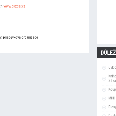
ich
www.dkzdar.cz
ár, příspěvková organizace
DŮLEŽ
Cykl
Knih
Sáza
Koupa
MHD 
Ples
Poli