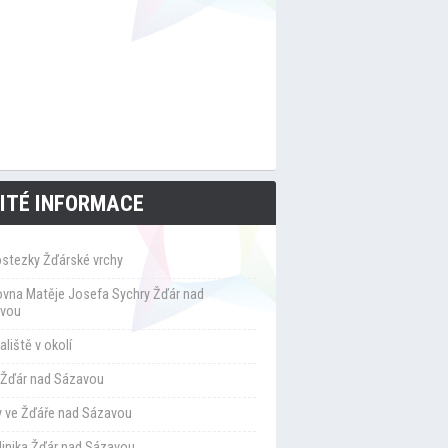
ITÉ INFORMACE
ostezky Žďárské vrchy
ovna Matěje Josefa Sychry Žďár nad
vou
liště v okolí
Žďár nad Sázavou
y ve Žďáře nad Sázavou
klinika Žďár nad Sázavou