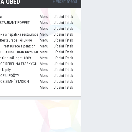
A OBĚD
+ vložit menu
za
Menu
Jídelní lístek
STAURANT POPPET
Menu
Jídelní lístek
Menu
Jídelní lístek
cká a nepálská restaurace
Menu
Jídelní lístek
 Restaurace TÁFERNA
Menu
Jídelní lístek
– restaurace a penzion
Menu
Jídelní lístek
CE A DISCOBAR KRYSTAL
Menu
Jídelní lístek
 Originál Ingot 1869
Menu
Jídelní lístek
CE REBEL NA FARSKÝCH
Menu
Jídelní lístek
 U pily
Menu
Jídelní lístek
CE U POŠTY
Menu
Jídelní lístek
CE ZIMNÍ STADION
Menu
Jídelní lístek
Menu
Jídelní lístek