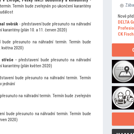
ny v Evropě, Pěšky mezi buddhisty a komunisty
-
Zába
 termín. Termín bude zveřejněn po ukončení karantény
 událost
Nově přid
DELTA G
mal svěrák
- představení bude přesunu
to na náhradní
Profesio
 karantény (plán 10. a 11. červen 2020)
CK Fisch
í bude přesunu
to na náhradní termín. Termín bude
. května 2020)
 střeše -
představení bude přesunu
to na náhradní
í karantény (plán květen 2020)
dstavení bude přesunu
to na náhradní termín. Termín
v jednání
 přesunu
to na náhradní termín. Termín bude zveřejněn
ení bude přesunu
to na náhradní termín. Termín bude
rven 2020)