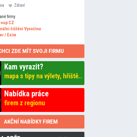
va
Zdraví
ané firmy
roup CZ
nální čištění Vysočina
er / Exim
CHCI ZDE MÍT SVOJI FIRMU
Kam vyrazit?
mapa s tipy na výlety, hřiště..
Nabídka práce
firem z regionu
AKČNÍ NABÍDKY FIREM