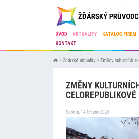
ŽĎÁRSKÝ PRŮVODC
ÚVOD
AKTUALITY
KATALOG FIREM
KONTAKT
>
Žďárské aktuality
>
Změny kulturních ak
ZMĚNY KULTURNÍCH
CELOREPUBLIKOVÉ 
Sobota, 14. března 2020