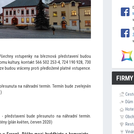
Všechny vstupenky na březnová představení budou
omu kultury, kontakt 566 502 253-4, 724 190 928, 730
íze budou vráceny proti předložené platné vstupence.
FIRMY
přesunuta na náhradní termín. Termín bude zveřejněn
)
Cest
Dům 
Hote
- představení bude přesunu
to na náhradní termín.
Obc
ény (plán květen, červen 2020)
Rest
Viná