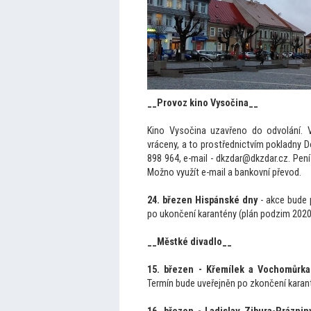
__Provoz kino Vysočina__
Kino Vysočina uzavřeno do odvolání. 
vráceny, a
to prostřednictvím pokladny D
898 964, e-mail - dkzdar@dkzdar.cz. Pen
Možno využít e-mail a bankovní převod.
24. březen Hispánské dny
- akce bude 
po ukončení karantény (plán podzim 2020
__Městké divadlo__
15. březen - Křemílek a Vochomůrka
Termín bude uveřejněn po zkončení karant