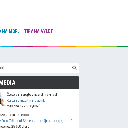
 NA MOR.
TIPY NA VÝLET
MEDIA
Čtěte a inzerujte v našich novinách
Kulturně inzertní měsíčník
měsíčně 17 400 výtisků
Inzerujte na facebooku
Město Žďár nad Sázavou-pronájmy,prodeje,koupě
více než 25 500 členů