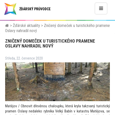
ŽĎÁRSKÝ PRŮVODCE
>
Žďárské aktuality
>
Zničený domeček u turistického pramene
Oslavy nahradil nový
ZNIČENÝ DOMEČEK U TURISTICKÉHO PRAMENE
OSLAVY NAHRADIL NOVÝ
Středa, 22. července 2020
Matějov / Obnovit dřevěnou chaloupku, která kryla takzvaný turistický
pramen Oslavy nedaleko rybníka Velký Babín v katastru Matějova, se