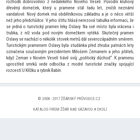
rozhodli dobrovolníci z nedalekého Nového Veselí. Původní kruhový
dřevěný domeček, který u pramene stál řadu let, zničili neznámí
v
andalové. Nový domek má obdélníkovou základnu a je o něco větší
než jeho předchůdce. V jeho štítu hlásá nerezová tabulka informaci, že
se jedná o turistický pramen řeky Oslavy. Na své mís
to byla vrácena i
trubka, z níž voda pod novým domečkem vytéká. Skutečný pramen
Oslavy se nachází o několik s
tovek metrů dál severozápadním směrem.
Turistickým pramenem Oslavy byla studánka před zhruba patnácti lety
označena současným prezidentem Milošem Zemanem a jeho přáteli,
když Zeman v Novém Veselí trávil svůj „politický důchod“. K pramenu
uprostřed smrků vede odbočka z modré turistické značky spojující
rozcestí U Křížku a rybník Babín.
© 2008 - 2017 ŽĎÁRSKÝ PRŮVODCE.CZ ·
KATALOG FIREM ŽĎÁR NAD SÁZAVOU A OKOLÍ