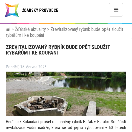
ŽĎÁRSKÝ PRŮVODCE
>
Žďárské aktuality
>
Zrevitalizovaný rybník bude opět sloužit
rybářům i ke koupání
ZREVITALIZOVANÝ RYBNÍK BUDE OPĚT SLOUŽIT
RYBÁŘŮM I KE KOUPÁNÍ
Pondělí, 15. června 2026
Herálec / Kolaudací prošel odbahněný rybník Haťák v Herálci. Součástí
revitalizace vodní nádrže, která se od jejího vybudování v 60. letech