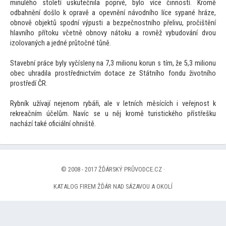
minulého století uskutečnila poprvé, bylo více činností. Kromě
odbahnění došlo k opravě a opevnění návodního líce sypané hráze,
obnově objektů spodní výpusti a bezpečnostního přelivu, pročištění
hlavního přítoku včetně obnovy nátoku a rovněž vybudování dvou
izolovaných a jedné průtočné tůně.
Stavební práce byly vyčísleny na 7,3 milionu korun s tím, že 5,3 milionu
obec uhradila prostřednictvím dotace ze Státního fondu životního
prostředí ČR.
Rybník užívají nejenom rybáři, ale v letních měsících i veřejnost k
rekreačním účelům. Navíc se u něj kromě turistického přístřešku
nachází také oficiální ohniště.
© 2008 - 2017 ŽĎÁRSKÝ PRŮVODCE.CZ ·
KATALOG FIREM ŽĎÁR NAD SÁZAVOU A OKOLÍ