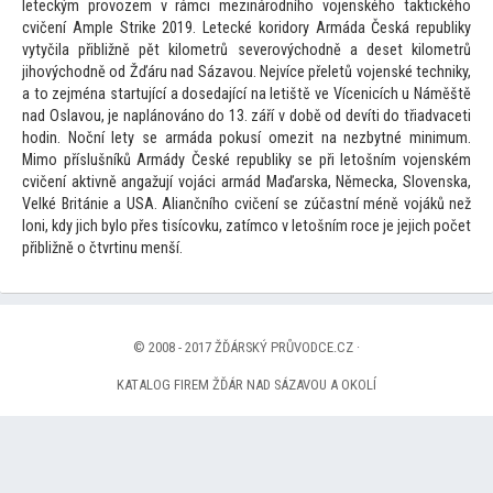
leteckým provozem v rámci mezinárodního vojenského taktického
cvičení Ample Strike 2019. Letecké koridory Armáda Česká republiky
vytyčila přibližně pět kilometrů severovýchodně a deset kilometrů
jihovýchodně od Žďáru nad Sázavou. Nejvíce přeletů vojenské techniky,
a
to zejména startující a dosedající na letiště ve Vícenicích u Náměště
nad Oslavou, je naplánováno do 13. září v době od devíti do třiadvaceti
hodin. Noční lety se armáda pokusí omezit na nezbytné minimum.
Mimo příslušníků Armády České republiky se při le
tošním vojenském
cvičení aktivně angažují vojáci armád Maďarska, Německa, Slovenska,
Velké Británie a USA. Aliančního cvičení se zúčastní méně vojáků než
loni, kdy jich bylo přes tisícovku, zatímco v le
tošním roce je jejich počet
přibližně o čtvrtinu menší.
© 2008 - 2017 ŽĎÁRSKÝ PRŮVODCE.CZ ·
KATALOG FIREM ŽĎÁR NAD SÁZAVOU A OKOLÍ