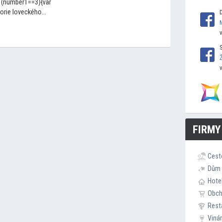
 (number1==3){var
orie loveckého...
FIRMY
Cest
Dům 
Hote
Obc
Rest
Viná