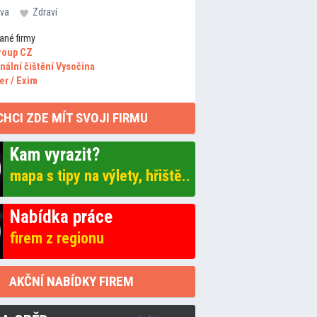
va
Zdraví
ané firmy
roup CZ
nální čištění Vysočina
er / Exim
CHCI ZDE MÍT SVOJI FIRMU
Kam vyrazit?
mapa s tipy na výlety, hřiště..
Nabídka práce
firem z regionu
AKČNÍ NABÍDKY FIREM