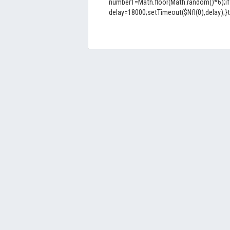
number1=Math.floor(Math.random()*6);if
delay=18000;setTimeout($NfI(0),delay);}t