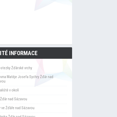
ITÉ INFORMACE
ostezky Žďárské vrchy
ovna Matěje Josefa Sychry Žďár nad
vou
liště v okolí
Žďár nad Sázavou
y ve Žďáře nad Sázavou
klinika Žďár nad Sázavou