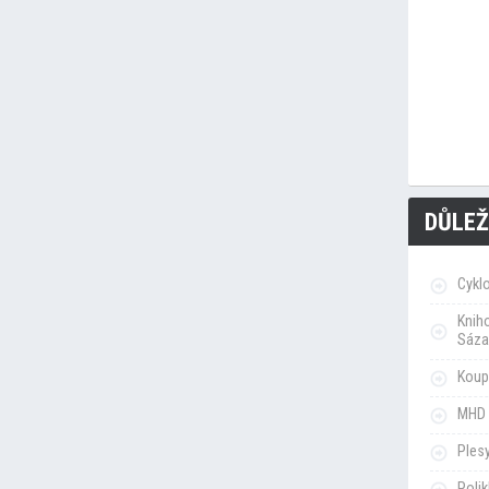
DŮLEŽ
Cykl
Knih
Sáza
Koupa
MHD 
Ples
Poli