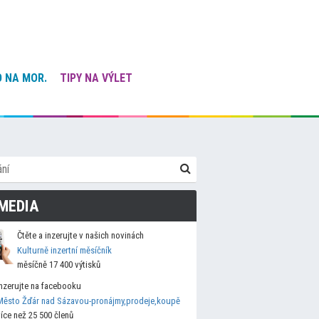
 NA MOR.
TIPY NA VÝLET
MEDIA
Čtěte a inzerujte v našich novinách
Kulturně inzertní měsíčník
měsíčně 17 400 výtisků
Inzerujte na facebooku
Město Žďár nad Sázavou-pronájmy,prodeje,koupě
více než 25 500 členů