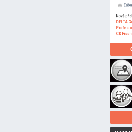
Zába
Nově přid
DELTA G
Profesio
CK Fisch