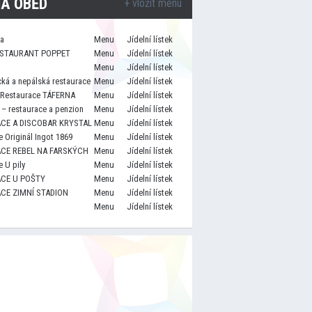
A OBĚD
+ vložit menu
za
Menu
Jídelní lístek
STAURANT POPPET
Menu
Jídelní lístek
Menu
Jídelní lístek
cká a nepálská restaurace
Menu
Jídelní lístek
 Restaurace TÁFERNA
Menu
Jídelní lístek
– restaurace a penzion
Menu
Jídelní lístek
CE A DISCOBAR KRYSTAL
Menu
Jídelní lístek
 Originál Ingot 1869
Menu
Jídelní lístek
CE REBEL NA FARSKÝCH
Menu
Jídelní lístek
 U pily
Menu
Jídelní lístek
CE U POŠTY
Menu
Jídelní lístek
CE ZIMNÍ STADION
Menu
Jídelní lístek
Menu
Jídelní lístek