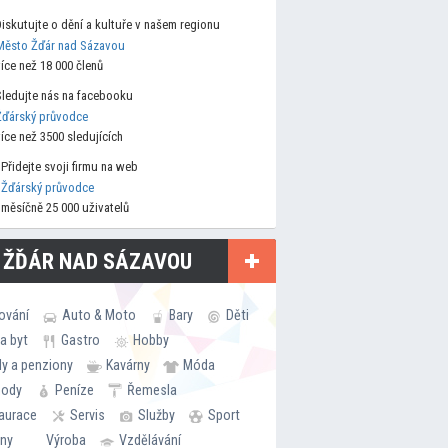
Diskutujte o dění a kultuře v našem regionu
Město Žďár nad Sázavou
více než 18 000 členů
Sledujte nás na facebooku
Žďárský průvodce
více než 3500 sledujících
Přidejte svoji firmu na web
Žďárský průvodce
měsíčně 25 000 uživatelů
 ŽĎÁR NAD SÁZAVOU
ování
Auto & Moto
Bary
Děti
a byt
Gastro
Hobby
ly a penziony
Kavárny
Móda
hody
Peníze
Řemesla
aurace
Servis
Služby
Sport
rny
Výroba
Vzdělávání