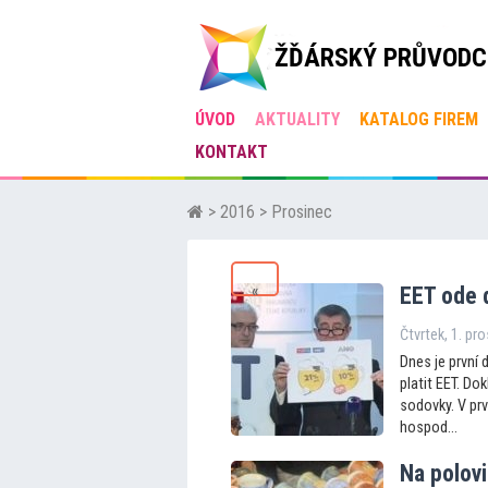
ŽĎÁRSKÝ PRŮVODC
ÚVOD
AKTUALITY
KATALOG FIREM
KONTAKT
>
2016
> Prosinec
«
EET ode 
Čtvrtek, 1. pr
Dnes je první 
platit EET. Do
sodovky. V prv
hospod...
Na polovi