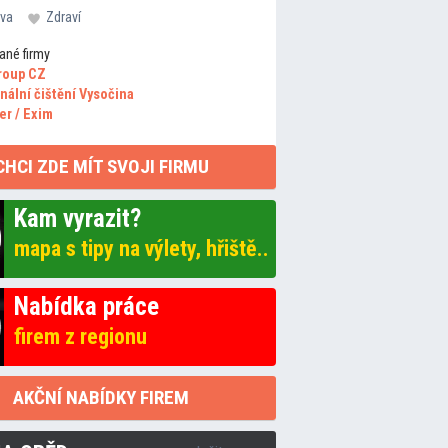
va
Zdraví
ané firmy
roup CZ
nální čištění Vysočina
er / Exim
CHCI ZDE MÍT SVOJI FIRMU
Kam vyrazit?
mapa s tipy na výlety, hřiště..
Nabídka práce
firem z regionu
AKČNÍ NABÍDKY FIREM