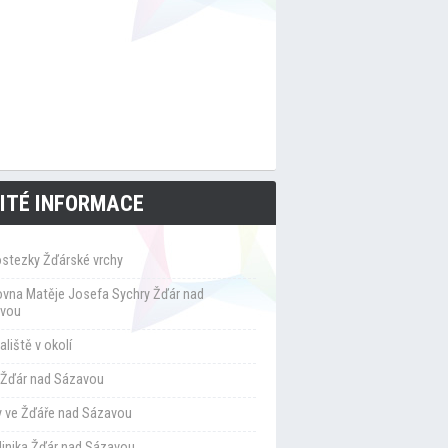
ITÉ INFORMACE
ostezky Žďárské vrchy
ovna Matěje Josefa Sychry Žďár nad
vou
liště v okolí
Žďár nad Sázavou
y ve Žďáře nad Sázavou
klinika Žďár nad Sázavou