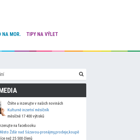
 NA MOR.
TIPY NA VÝLET
MEDIA
Čtěte a inzerujte v našich novinách
Kulturně inzertní měsíčník
měsíčně 17 400 výtisků
Inzerujte na facebooku
Město Žďár nad Sázavou-pronájmy,prodeje,koupě
více než 25 500 členů