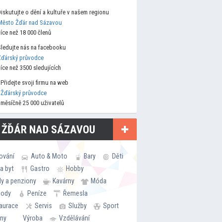
Diskutujte o dění a kultuře v našem regionu
Město Žďár nad Sázavou
více než 18 000 členů
Sledujte nás na facebooku
Žďárský průvodce
více než 3500 sledujících
Přidejte svoji firmu na web
Žďárský průvodce
měsíčně 25 000 uživatelů
 ŽĎÁR NAD SÁZAVOU
ování
Auto & Moto
Bary
Děti
a byt
Gastro
Hobby
ly a penziony
Kavárny
Móda
hody
Peníze
Řemesla
aurace
Servis
Služby
Sport
rny
Výroba
Vzdělávání