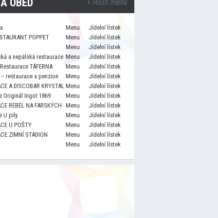
A OBĚD
+ vložit menu
za
Menu
Jídelní lístek
STAURANT POPPET
Menu
Jídelní lístek
Menu
Jídelní lístek
cká a nepálská restaurace
Menu
Jídelní lístek
 Restaurace TÁFERNA
Menu
Jídelní lístek
– restaurace a penzion
Menu
Jídelní lístek
CE A DISCOBAR KRYSTAL
Menu
Jídelní lístek
 Originál Ingot 1869
Menu
Jídelní lístek
CE REBEL NA FARSKÝCH
Menu
Jídelní lístek
 U pily
Menu
Jídelní lístek
CE U POŠTY
Menu
Jídelní lístek
CE ZIMNÍ STADION
Menu
Jídelní lístek
Menu
Jídelní lístek