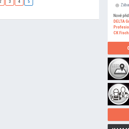
2
3
4
5
Zába
Nově přid
DELTA G
Profesio
CK Fisch