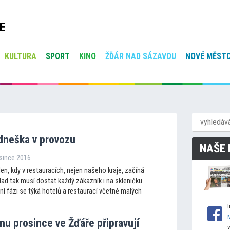
E
KULTURA
SPORT
KINO
ŽĎÁR NAD SÁZAVOU
NOVÉ MĚSTO
dneška v provozu
NAŠE 
osince 2016
den, kdy v restauracích, nejen našeho kraje, začíná
klad tak musí dostat každý zákazník i na skleničku
ní fázi se týká hotelů a restaurací včetně malých
nu prosince ve Žďáře připravují