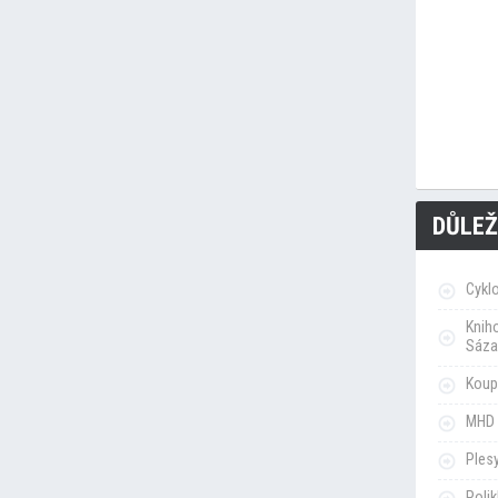
DŮLEŽ
Cykl
Knih
Sáza
Koupa
MHD 
Ples
Poli