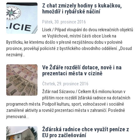
Z chat zmizely hodiny s kukačkou,
hmoždíř i rybářské náčiní
Pátek, 30. prosince 2016
Lísek / Případ vloupání do dvou rekreačních objektů
ve Vojtěchově, místní části obce Lísek na
Bystřicku, ke kterému došlo v přesně nezjištěnou dobu v polovině
prosince, prověřují policisté z bystřického obvodního oddělení. „Dosud
neznámý...
Ve Žďáře rozdělí dotace, nově i na
prezentaci města v cizině
Čtvrtek, 29. prosince 2016
Žďár nad Sázavou / Celkem 8,6 milionu korun v
příštím roce rozdělí žďárská radnice na dotačních
programech města. Podpoří kulturu, sport, volnočasové i sociálně
zaměřené aktivity a rovněž prezentaci města v zahraničí. Posledně
jmenovaná...
Žďárská radnice chce využít peníze z
EU pro začleňování