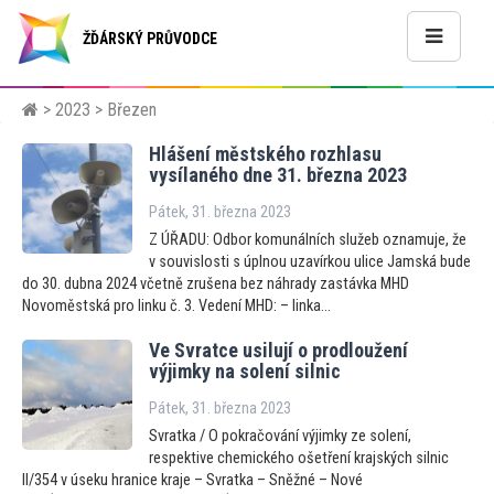
ŽĎÁRSKÝ PRŮVODCE
>
2023
> Březen
Hlášení městského rozhlasu
vysílaného dne 31. března 2023
Pátek, 31. března 2023
Z ÚŘADU: Odbor komunálních služeb oznamuje, že
v souvislosti s úplnou uzavírkou ulice Jamská bude
do 30. dubna 2024 včetně zrušena bez náhrady zastávka MHD
Novoměstská pro linku č. 3. Vedení MHD: – linka...
Ve Svratce usilují o prodloužení
výjimky na solení silnic
Pátek, 31. března 2023
Svratka / O pokračování výjimky ze solení,
respektive chemického ošetření krajských silnic
II/354 v úseku hranice kraje – Svratka – Sněžné – Nové