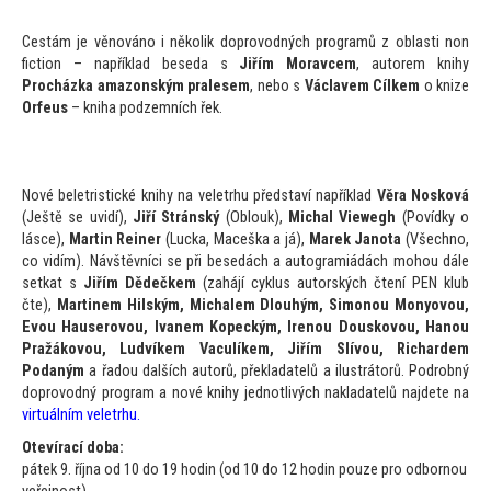
Cestám je věnováno i několik doprovodných programů z oblasti non
fiction – například beseda s
Jiřím Moravcem
, au
torem knihy
Procházka amazonským pralesem
, nebo s
Václavem Cílkem
o knize
Orfeus
– kniha podzemních řek.
Nové beletristické knihy na veletrhu představí například
Věra Nosková
(Ještě se uvidí),
Jiří Stránský
(Oblouk),
Michal Viewegh
(Povídky o
lásce),
Martin Reiner
(Lucka, Maceška a já),
Marek Janota
(Všechno,
co vidím). Návštěvníci se při besedách a au
togramiádách mohou dále
setkat s
Jiřím Dědečkem
(zahájí cyklus au
torských čtení PEN klub
čte),
Martinem Hilským, Michalem Dlouhým, Simonou Monyovou,
Evou Hauserovou, Ivanem Kopeckým, Irenou Douskovou, Hanou
Pražákovou, Ludvíkem Vaculíkem, Jiřím Slívou, Richardem
Podaným
a řadou dalších au
torů, překladatelů a ilustrá
torů. Podrobný
doprovodný program a nové knihy jednotlivých nakladatelů najdete na
virtuálním veletrhu
.
Otevírací doba:
pátek 9. října od 10 do 19 hodin (od 10 do 12 hodin pouze pro odbornou