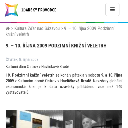
ŽĎÁRSKÝ PRŮVODCE
>
Kultura Žďár nad Sázavou
>
9. – 10. října 2009 Podzimní
knižní veletrh
9. – 10. ŘÍJNA 2009 PODZIMNÍ KNIŽNÍ VELETRH
Čtvrtek, 8. října 2009
Kulturní dům Ostrov v Havlíčkově Brodě
19. Podzimní knižní veletrh
se koná v pátek a v sobotu
9. a 10. října
2009
v Kulturním domě Ostrov v
Havlíčkově Brodě
. Navzdory globální
ekonomické krizi je k datu uzávěrky přihlášeno více než 140
vystavovatelů.