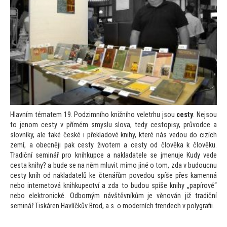
Hlavním tématem 19. Podzimního knižního veletrhu jsou
cesty
. Nejsou
to jenom cesty v přímém smyslu slova, tedy ces
topisy, průvodce a
slovníky, ale také české i překladové knihy, které nás vedou do cizích
zemí, a obecněji pak cesty životem a cesty od člověka k člověku.
Tradiční seminář pro knihkupce a nakladatele se jmenuje Kudy vede
cesta knihy? a bude se na něm mluvit mimo jiné o
tom, zda v budoucnu
cesty knih od nakladatelů ke čtenářům povedou spíše přes kamenná
nebo interne
tová knihkupectví a zda
to budou spíše knihy „papírové“
nebo elektronické. Odborným návštěvníkům je věnován již tradiční
seminář Tiskáren Havlíčkův Brod, a.s. o moderních trendech v polygrafii.