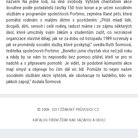
názvem Na jedné lodi, na vlně svobody. Výtěžek charitativní akce
dosáhne podle pořadatelů částky 150 tisíc korun a je určen sociálním
službám a programům společnosti Portimo, zejména Rané péči, která
pomáhá rodinám s malými dětmi s postižením. „Přišli mladí lidé,
dospělí, děti, senioři i celé rodiny, radost máme i ze zájmu některých
škol, které umožnily svým žákům a studentům zažít, co neziskové
organizace vlastně dělají, jak se za dobu od lis
topadu 1989 rozvinuly a
jak se proměnily sociální služby, které poskytují,“ uvedla Ruth Šormová,
ředitelka společnosti Portimo. „Benefici jsme chystali více než půl roku
a nikdy by se nám
to nepovedlo bez pomoci přátel, kteří se pro ni
nadchli a s přípravami pomohli. Je vidět, že podobné komunitní akce
mají smysl a objevuje ho čím dál víc lidí. Pomůže
to nejen našim
sociálním službám skrze výtěžek, ale obohacuje
to každého, kdo se
jakkoli zapojí,“ dodala Šormová.
© 2008 - 2017 ŽĎÁRSKÝ PRŮVODCE.CZ ·
KATALOG FIREM ŽĎÁR NAD SÁZAVOU A OKOLÍ