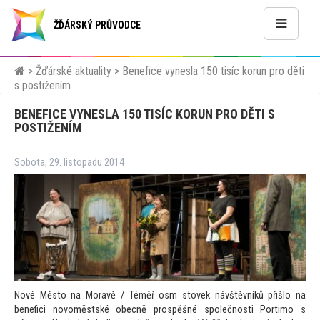
ŽĎÁRSKÝ PRŮVODCE
>
Žďárské aktuality
>
Benefice vynesla 150 tisíc korun pro děti
s postižením
BENEFICE VYNESLA 150 TISÍC KORUN PRO DĚTI S
POSTIŽENÍM
Sobota, 29. listopadu 2014
Nové Měs
to na Moravě / Téměř osm s
tovek návštěvníků přišlo na
benefici novoměstské obecně prospěšné společnosti Portimo s