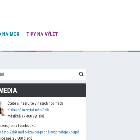
 NA MOR.
TIPY NA VÝLET
MEDIA
Čtěte a inzerujte v našich novinách
Kulturně inzertní měsíčník
měsíčně 17 400 výtisků
Inzerujte na facebooku
Město Žďár nad Sázavou-pronájmy,prodeje,koupě
více než 25 500 členů