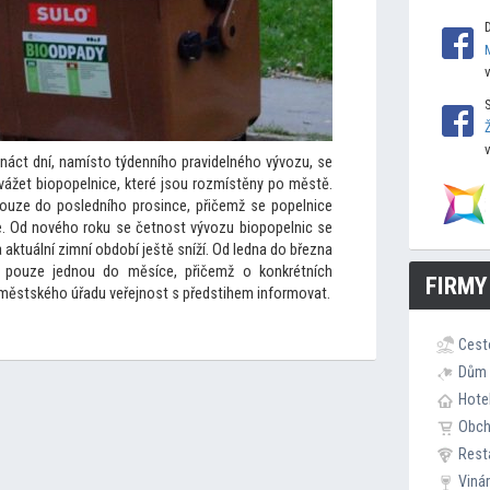
náct dní, namís
to týdenního pravidelného vývozu, se
vážet biopopelnice, které jsou rozmístěny po městě.
 pouze do posledního prosince, přičemž se popelnice
. Od nového roku se četnost vývozu biopopelnic se
aktuální zimní období ještě sníží. Od ledna do března
pouze jednou do měsíce, přičemž o konkrétních
FIRMY
městského úřadu veřejnost s předstihem informovat.
Cest
Dům 
Hote
Obc
Rest
Viná