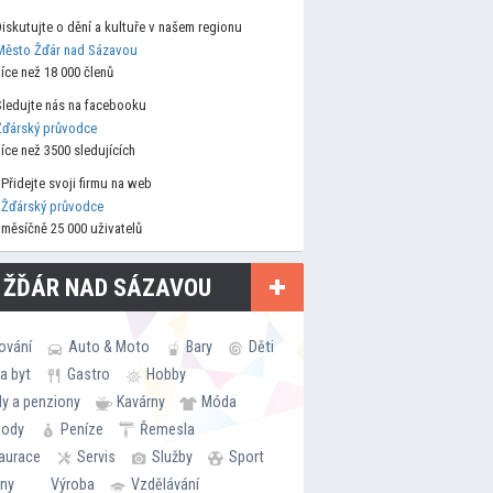
Diskutujte o dění a kultuře v našem regionu
Město Žďár nad Sázavou
více než 18 000 členů
Sledujte nás na facebooku
Žďárský průvodce
více než 3500 sledujících
Přidejte svoji firmu na web
Žďárský průvodce
měsíčně 25 000 uživatelů
 ŽĎÁR NAD SÁZAVOU
ování
Auto & Moto
Bary
Děti
a byt
Gastro
Hobby
ly a penziony
Kavárny
Móda
hody
Peníze
Řemesla
aurace
Servis
Služby
Sport
rny
Výroba
Vzdělávání