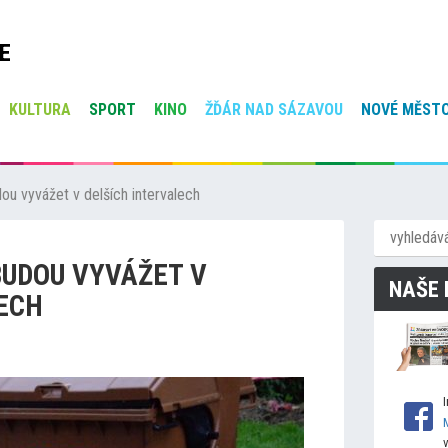
E
KULTURA
SPORT
KINO
ŽĎÁR NAD SÁZAVOU
NOVÉ MĚSTO
ou vyvážet v delších intervalech
BUDOU VYVÁŽET V
NAŠE 
ECH