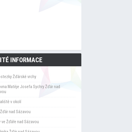
ITÉ INFORMACE
ostezky Žďárské vrchy
ovna Matěje Josefa Sychry Žďár nad
vou
liště v okolí
Žďár nad Sázavou
y ve Žďáře nad Sázavou
klinika Žďár nad Sázavou