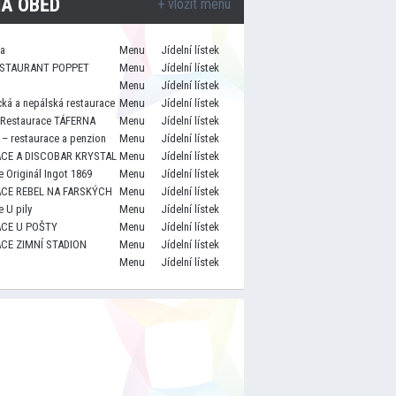
A OBĚD
+ vložit menu
za
Menu
Jídelní lístek
STAURANT POPPET
Menu
Jídelní lístek
Menu
Jídelní lístek
cká a nepálská restaurace
Menu
Jídelní lístek
 Restaurace TÁFERNA
Menu
Jídelní lístek
– restaurace a penzion
Menu
Jídelní lístek
CE A DISCOBAR KRYSTAL
Menu
Jídelní lístek
 Originál Ingot 1869
Menu
Jídelní lístek
CE REBEL NA FARSKÝCH
Menu
Jídelní lístek
 U pily
Menu
Jídelní lístek
CE U POŠTY
Menu
Jídelní lístek
CE ZIMNÍ STADION
Menu
Jídelní lístek
Menu
Jídelní lístek