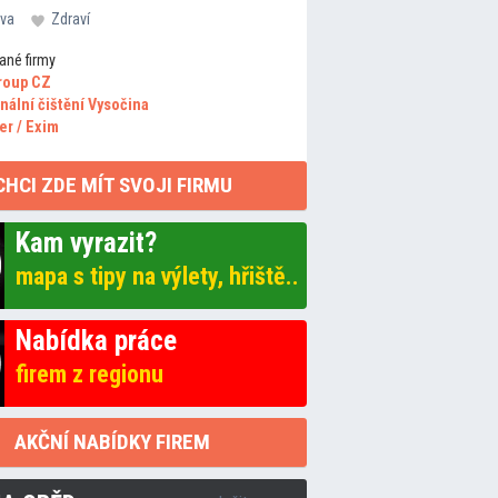
va
Zdraví
ané firmy
roup CZ
nální čištění Vysočina
er / Exim
CHCI ZDE MÍT SVOJI FIRMU
Kam vyrazit?
mapa s tipy na výlety, hřiště..
Nabídka práce
firem z regionu
AKČNÍ NABÍDKY FIREM