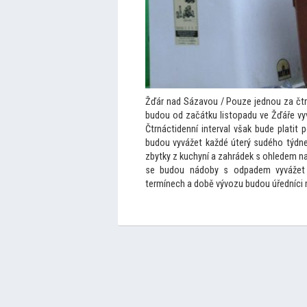
Žďár nad Sázavou / Pouze jednou za čtr
budou od začátku lis
topadu ve Žďáře vy
Čtrnáctidenní interval však bude platit
budou vyvážet každé úterý sudého týdne
zbytky z kuchyní a zahrádek s ohledem na 
se budou nádoby s odpadem vyvážet 
termínech a době vývozu budou úředníci 