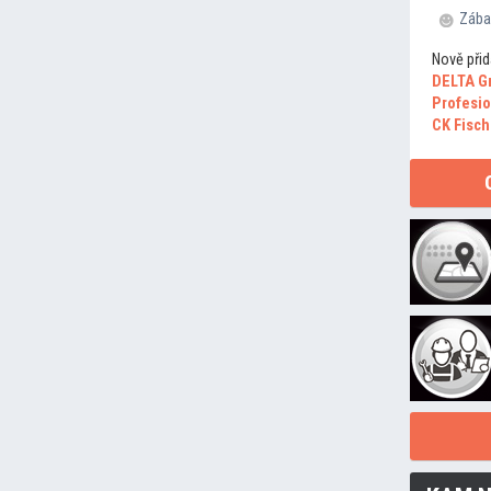
Zába
Nově přid
DELTA G
Profesio
CK Fisch