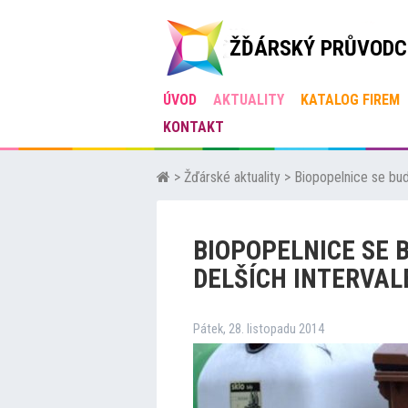
ŽĎÁRSKÝ PRŮVODC
ÚVOD
AKTUALITY
KATALOG FIREM
KONTAKT
>
Žďárské aktuality
>
Biopopelnice se bud
BIOPOPELNICE SE 
DELŠÍCH INTERVAL
Pátek, 28. listopadu 2014