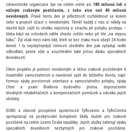
zdravotnické organizace žije na celém světě asi
180 milionů lidí s
vážným zrakovým postižením, z
toho více než 40 milionů
nevidomých.
Právě ten
to den je příleži
tostí rozhlédnout se kolem
sebe a projevit účast s nevidomými. Téměř každý z nás si někdy na
vlastní kůži zažil tu chvilku nejis
toty a strachu při pohybu poslepu –
třeba když na schodech náhle zhaslo světlo nebo při hře „na slepou
bábu“. Žijí však mezi námi lidé, kteří se bez zraku musí obejít 24 hodin
denně. I ty nejobyčejnější činnosti všedního dne pak vyžadují vedle
odhodlání, pevné vůle a soustředění také jis
tou dávku speciálních
dovedností.
Cílem projektu je pomoci nevidomým a těžce zrakově postiženým k
maximální samostatnosti a navrácení zpět do běžného života, např.
formou výuky pros
torové orientace a samostatného pohybu, výuky
čtení a psaní Braillova bodového písma, doporučením
vhodných rehabilitačních a kompenzačních pomůcek a nácviku jejich
obsluhy.
SONS a obecně prospěšné společnosti Tyfloservis a TyfloCentra
spolupracují na posky
tování komplexní škály služeb pro zrakově
postižené na celém území České republiky. Jejich služby zahrnují výuku
speciálních dovedností nezbytných pro zrakově postižené,