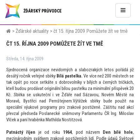
ŽĎÁRSKÝ PRŮVODCE
>
Žďárské aktuality
>
čt 15. října 2009 Pomůžete žít ve tmě
ČT 15. ŘÍJNA 2009 POMŮŽETE ŽÍT VE TMĚ
Středa, 14. října 2009
Sjednocená organizace nevidomých a slabozrakých le
tos pořádá již
desátý ročník veřejné sbírky
Bílá pastelka.
Ve více než 200 městech se
tak opět po roce setkáte s dobrovolníky v bílých a černých tričkách,
kteří budou prodávat originální bílou pastelku za minimální příspěvek 20
Kč. Sbírka se uskuteční i ve Žďáře nad Sázavou, Novém Městě na
Moravě, Bystřici nad Pernštejnem.Výtěžek sbírky bude použit na
speciální výukové programy pro zrakově postižené. Záštitu nad akcí
převzal předseda Poslanecké sněmovny Parlamentu ČR Ing. Miloslav
Vlček a paní hraběnka Mathilda Nostitzová.
Patnáctý říjen
je od roku
1964
, pod názvem
Den bílé hole
,
mezinárodním svátkem zrakově postižených lidí. Podle údajů Svě
tové