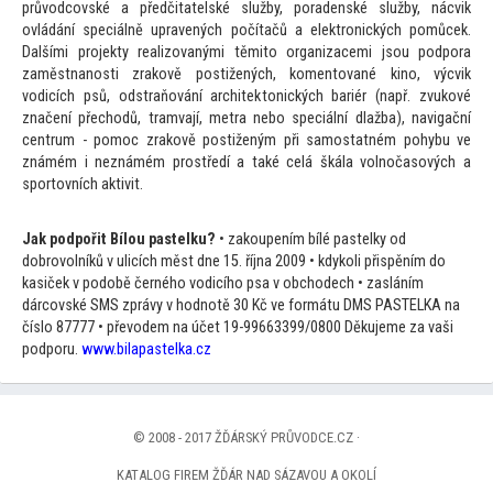
průvodcovské a předčitatelské služby, poradenské služby, nácvik
ovládání speciálně upravených počítačů a elektronických pomůcek.
Dalšími projekty realizovanými těmi
to organizacemi jsou podpora
zaměstnanosti zrakově postižených, komen
tované kino, výcvik
vodicích psů, odstraňování architek
tonických bariér (např. zvukové
značení přechodů, tramvají, metra nebo speciální dlažba), navigační
centrum - pomoc zrakově postiženým při samostatném pohybu ve
známém i neznámém prostředí a také celá škála volnočasových a
spor
tovních aktivit.
Jak podpořit Bílou pastelku?
• zakoupením bílé pastelky od
dobrovolníků v ulicích měst dne 15. října 2009 • kdykoli přispěním do
kasiček v podobě černého vodicího psa v obchodech • zasláním
dárcovské SMS zprávy v hodnotě 30 Kč ve formátu DMS PASTELKA na
číslo 87777 • převodem na účet 19-99663399/0800 Děkujeme za vaši
podporu.
www.bilapastelka.cz
© 2008 - 2017 ŽĎÁRSKÝ PRŮVODCE.CZ ·
KATALOG FIREM ŽĎÁR NAD SÁZAVOU A OKOLÍ