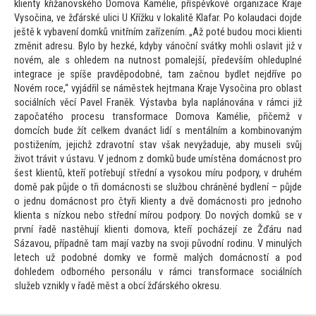
klienty křižanovského Domova Kamélie, příspěvkové organizace Kraje
Vysočina, ve žďárské ulici U Křížku v lokalitě Klafar. Po kolaudaci dojde
ještě k vybavení domků vnitřním zařízením. „Až poté budou moci klienti
změnit adresu. Bylo by hezké, kdyby vánoční svátky mohli oslavit již v
novém, ale s ohledem na nutnost pomalejší, především ohleduplné
integrace je spíše pravděpodobné, tam začnou bydlet nejdříve po
Novém roce,“ vyjádřil se náměstek hejtmana Kraje Vysočina pro oblast
sociálních věcí Pavel Franěk. Výstavba byla naplánována v rámci již
započatého procesu transformace Domova Kamélie, přičemž v
domcích bude žít celkem dvanáct lidí s mentálním a kombinovaným
postižením, jejichž zdravotní stav však nevyžaduje, aby museli svůj
život trávit v ústavu. V jednom z domků bude umístěna domácnost pro
šest klientů, kteří potřebují střední a vysokou míru podpory, v druhém
domě pak půjde o tři domácnosti se službou chráněné bydlení – půjde
o jednu domácnost pro čtyři klienty a dvě domácnosti pro jednoho
klienta s nízkou nebo střední mírou podpory. Do nových domků se v
první řadě nastěhují klienti domova, kteří pocházejí ze Žďáru nad
Sázavou, případně tam mají vazby na svoji původní rodinu. V minulých
letech už podobné domky ve formě malých domácností a pod
dohledem odborného personálu v rámci transformace sociálních
služeb vznikly v řadě měst a obcí žďárského okresu.