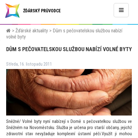
ŽĎÁRSKÝ PRŮVODCE
>
Žďárské aktuality
>
Dům s pečovatelskou službou nabízí
volné byty
DŮM S PEČOVATELSKOU SLUŽBOU NABÍZÍ VOLNÉ BYTY
Středa, 16. listopadu 2011
Sněžné/ Volné byty nyní nabízejí v Domě s pečovatelkou službou ve
Sněžném na Novoměstsku. Služba je určena pro starší občany, jejichž
zdravotní stav nevyžaduje komplexní ústavní péči.Využít ji mohou