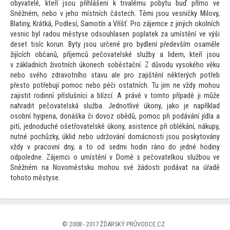
obyvatelé, kteří jsou přihlášeni k trvalému pobytu buď přímo ve
Sněžném, nebo v jeho místních částech. Těmi jsou vesničky Milovy,
Blatiny, Krátká, Podlesí, Samotín a Vříšť. Pro zájemce z jiných okolních
vesnic byl radou městyse odsouhlasen poplatek za umístění ve výši
deset tisíc korun. Byty jsou určené pro bydlení především osaměle
žijících občanů, příjemců pečovatelské služby a lidem, kteří jsou
v základních životních úkonech soběstační. Z důvodu vysokého věku
nebo svého zdravotního stavu ale pro zajištění některých potřeb
přes
to potřebují pomoc nebo péči ostatních. Tu jim ne vždy mohou
zajistit rodinní příslušníci a blízcí. A právě v
tom
to případě ji může
nahradit pečovatelská služba. Jednotlivé úkony, jako je například
osobní hygiena, donáška či dovoz obědů, pomoc při podávání jídla a
pití, jednoduché ošetřovatelské úkony, asistence při oblékání, nákupy,
nutné pochůzky, úklid nebo udržování domácnosti jsou posky
továny
vždy v pracovní dny, a
to od sedmi hodin ráno do jedné hodiny
odpoledne. Zájemci o umístění v Domě s pečovatelkou službou ve
Sněžném na Novoměstsku mohou své žádosti podávat na úřadě
toho
to městyse.
© 2008 - 2017 ŽĎÁRSKÝ PRŮVODCE.CZ ·