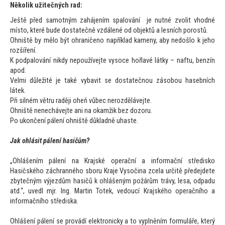
Několik užitečných rad:
Ještě před samotným zahájením spalování je nutné zvolit vhodné
mís
to, které bude dostatečně vzdálené od objektů a lesních porostů.
Ohniště by mělo být ohraničeno například kameny, aby nedošlo k jeho
rozšíření.
K podpalování nikdy nepoužívejte vysoce hořlavé látky – naftu, benzín
apod.
Velmi důležité je také vybavit se dostatečnou zásobou hasebních
látek.
Při silném větru raději oheň vůbec nerozdělávejte.
Ohniště nenechávejte ani na okamžik bez dozoru.
Po ukončení pálení ohniště důkladně uhaste.
Jak ohlásit pálení hasičům?
„Ohlášením pálení na Krajské operační a informační středisko
Hasičského záchranného sboru Kraje Vysočina zcela určitě předejdete
zbytečným výjezdům hasičů k ohlášeným požárům trávy, lesa, odpadu
atd.“, uvedl mjr. Ing. Martin Totek, vedoucí Krajského operačního a
informačního střediska.
Ohlášení pálení se provádí elektronicky a
to vyplněním formuláře, který