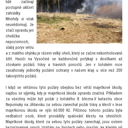
lidé začínají
postupně uklízet
zahrádky.
Mnohdy si však
neuvědomují, že
stačí opravdu jen
chvilička
nepozornosti,
slabý poryv větru
a z malého ohýnku je rázem velký oheň, který se začne nekontrolovaně
šířit. Hasiči na Vysočině se každoročně potýkají s desítkami až
s
tovkami požárů trávy a travních porostů. Jen v loňském roce
zasahovaly jednotky požární ochrany v našem kraji u více než 200
takových
to požárů.
I když se většinou ty
to požáry obejdou bez větší majetkové škody,
najdou se výjimky, kdy je majetková škoda opravdu značná. Příkladem
za všechny může být požár z loňského 8. března.V katastru obce
Nepomuky na Jihlavsku za sebou zanechal požár trávy a klestí v lese
majetkovou škodu ve výši 60.000 Kč. Příčinou
toho
to požáru byla
nedbalost osob, které prováděly spalování klestu na ohništích.
Majetkové škody, které za sebou ty
to požáry zanechají, jsou ovšem
bezvýznamné oproti ztrátám na životech nebo úrazům, ke kterým při