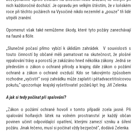
nich každoročně dochází. Je opravdu jen velkým štěstím, že v loňském
roce při těch
to požárech na Vysočině nikdo nezemřel a „pouze“ tři lidé
utrpěli zranění.
Opomenut však také nemůžeme škody, které ty
to požáry zanechávají
na fauně a flóře.
„Slunečné počasí přímo vybízí k úklidům zahrádek. V souvislosti s
tou
to činností by občané měli pama
tovat na skutečnost, že plošné
vypalování trávy a porostů je zakázáno hned několika zákony. Jedná se
především o zákon o ochraně přírody a krajiny, dále zákon o požární
ochraně a zákon o ochraně ovzduší. Kdo se takovým
to způsobem
rozhodne „vyčistit“ svoji zahrádku může zaplatit i pětadvacetitisícovou
pokutu,“ upozorňuje krajský vyšetřovatel požárů kpt. Ing. Jiří Zelenka.
A jak si tedy počínat při spalování?
„Zákon o požární ochraně hovoří v
tom
to případě zcela jasně. Při
spalování hořlavých látek na volném prostranství je každý občan
povinen učinit odpovídající opatření, kterými zamezí vzniku a šíření
požáru. Jinak řečeno, musí si počínat vždy bezpečně“, dodává Zelenka.