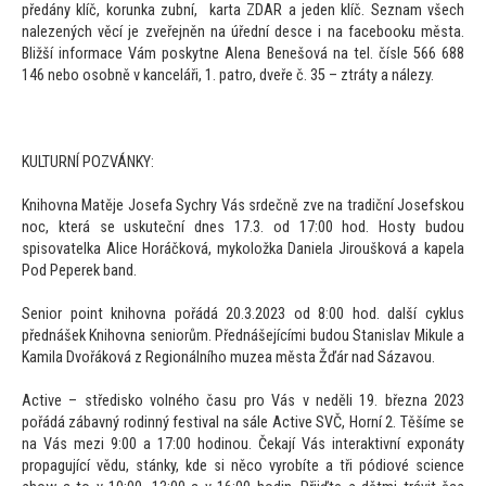
předány klíč, korunka zubní, karta ZDAR a jeden klíč. Seznam všech
nalezených věcí je zveřejněn na úřední desce i na facebooku města.
Bližší informace Vám poskytne Alena Benešová na tel. čísle 566 688
146 nebo osobně v kanceláři, 1. patro, dveře č. 35 – ztráty a nálezy.
KULTURNÍ POZVÁNKY:
Knihovna Matěje Josefa Sychry Vás srdečně zve na tradiční Josefskou
noc, která se uskuteční dnes 17.3. od 17:00 hod. Hosty budou
spisovatelka Alice Horáčková, mykoložka Daniela Jiroušková a kapela
Pod Peperek band.
Senior point knihovna pořádá 20.3.2023 od 8:00 hod. další cyklus
přednášek Knihovna seniorům. Přednášejícími budou Stanislav Mikule a
Kamila Dvořáková z Regionálního muzea města Žďár nad Sázavou.
Active – středisko volného času pro Vás v neděli 19. března 2023
pořádá zábavný rodinný festival na sále Active SVČ, Horní 2. Těšíme se
na Vás mezi 9:00 a 17:00 hodinou. Čekají Vás interaktivní exponáty
propagující vědu, stánky, kde si něco vyrobíte a tři pódiové science