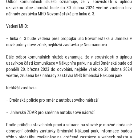
Odbor komunálních služeb oznamuje, že v souvislosti s úplnou
uzavírkou ulice Jamská bude do 30. dubna 2024 včetně zrušena bez
náhrady zastávka MHD Novoměstská pro linku č. 3.
Vedení MHD:
– linka č. 3 bude vedena přes propojku ulic Novoměstská a Jamská v
nové průmyslové zóně, nejbližší zastávka je Neumannova.
Dále odbor komunálních služeb oznamuje, že v souvislosti s úplnou
uzavírkou části komunikace v Nákupním parku na ulici Brněnská bude od
pondělí 20. března 2023 do odvolání, nejdéle však do 30. dubna 2024
včetně, zrušena bez náhrady zastávka MHD Brněnská Nákupní park.
Nebližší zastávka:
– Brněnská policie pro směr z au
tobusového nádraží
– Jihlavská ZDAR pro směr na au
tobusové nádraží
Podle průběhu stavebních prací a situace na stavbě je možné dočasné
obnovení obsluhy zastávky Brněnská Nákupní park, informace budou
vždy v předstihu zveřejněny na dotčené zastávce a webech města a