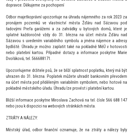
dopravce. Děkujeme za pochopení
Odbor majetkoprávní upozorňuje na úhradu nájemného za rok 2023 za
pronájem pozemků ve vlastnictví města Žďáru nad Sázavou pod
řadovými Prefa garážemi a za zahrádky u by
tových domů, které je
splatné každoročně vždy do 31. března na účet města Žďáru nad
Sázavou s uvedením variabilního symbolu a jména nájemce a adresy
bydliště. Úhradu je možno zaplatit také na pokladně MěÚ v ho
tovosti
nebo platební kar
tou. Případné dotazy a informace poskytne Marie
Dvořáková, tel. 566688171.
Upozorňujeme držitele psů, že se blíží splatnost poplatku, který má být
uhrazen do 31. března. Poplatek můžete uhradit bankovním převodem
na účet města pod přiděleným variabilním symbolem, nebo ho
tově na
pokladně městského úřadu. Úhradu lze provést i platební kar
tou.
Bližší informace poskytne Miroslava Zachová na tel. čísle 566 688 147
nebo jsou k dispozici na webových stránkách města.
ZTRÁTY A NÁLEZY:
Městský úřad, odbor finanční oznamuje, že na ztráty a nálezy byly