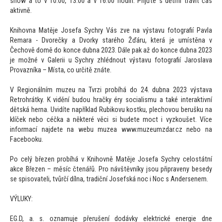
show a
to v 10:00, 13:00 a v 16:00 hodin. Přijďte s dětmi trávit čas
aktivně.
Knihovna Matěje Josefa Sychry Vás zve na výstavu fo
tografií Pavla
Remara - Dvorečky a Dvorky starého Žďáru, která je umístěna v
Čechově domě do konce dubna 2023. Dále pak až do konce dubna 2023
je možné v Galerii u Sychry zhlédnout výstavu fo
tografií Jaroslava
Provazníka – Místa, co určitě znáte.
V Regionálním muzeu na Tvrzi probíhá do 24. dubna 2023 výstava
Retrohrátky. K vidění budou hračky éry socialismu a také interaktivní
dětská herna. Uvidíte například Rubikovu kostku, plechovou berušku na
klíček nebo céčka a některé věci si budete moct i vyzkoušet. Více
informací najdete na webu muzea www.muzeumzdar.cz nebo na
Facebooku.
Po celý březen probíhá v Knihovně Matěje Josefa Sychry celostátní
akce Březen – měsíc čtenářů. Pro návštěvníky jsou připraveny besedy
se spisovateli, tvůrčí dílna, tradiční Josefská noc i Noc s Andersenem.
VÝLUKY:
EG.D, a. s. oznamuje přerušení dodávky elektrické energie dne