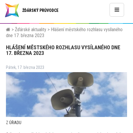
ŽĎÁRSKÝ PRŮVODCE
>
Žďárské aktuality
>
Hlášení městského rozhlasu vysílaného
dne 17. března 2023
HLÁŠENÍ MĚSTSKÉHO ROZHLASU VYSÍLANÉHO DNE
17. BŘEZNA 2023
Pátek, 17. března 2023
Z ÚŘADU