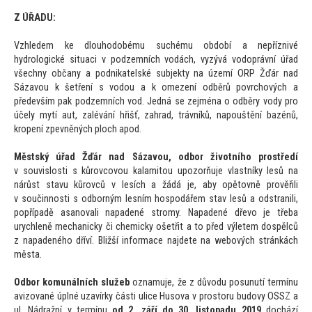
Z ÚŘADU:
Vzhledem ke dlouhodobému suchému období a nepříznivé
hydrologické situaci v podzemních vodách, vyzývá vodoprávní úřad
všechny občany a podnikatelské subjekty na území ORP Žďár nad
Sázavou k šetření s vodou a k omezení odběrů povrchových a
především pak podzemních vod. Jedná se zejména o odběry vody pro
účely mytí aut, zalévání hřišť, zahrad, trávníků, napouštění bazénů,
kropení zpevněných ploch apod.
Městský úřad Žďár nad Sázavou, odbor životního prostředí
v souvislosti s kůrovcovou kalami
tou upozorňuje vlastníky lesů na
nárůst stavu kůrovců v lesích a žádá je, aby opě
tovně prověřili
v součinnosti s odborným lesním hospodářem stav lesů a odstranili,
popřípadě asanovali napadené stromy. Napadené dřevo je třeba
urychleně mechanicky či chemicky ošetřit a
to před výletem dospělců
z napadeného dříví. Bližší informace najdete na webových stránkách
města.
Odbor komunálních služeb
oznamuje, že z důvodu posunutí termínu
avizované úplné uzavírky části ulice Husova v pros
toru budovy OSSZ a
ul. Nádražní v termínu
od 2. září do
30. lis
topadu 2019
dochází