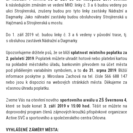
k následujícím změnám ve vedení MHD: linky č. 3 a 6 budou vedeny po
ulici Strojírenská, zrušeny budou pro ty
to linky zastávky Nádražní a
Dagmarky. Jako náhradní zastávky budou obsluhovány Strojírenská u
Hajčmanů a Strojírenská u mostu.
Do 1. září 2019 vč. budou linky č. 3 a 6 vedeny v původní trase, tj.
s obsluhou zastávek Nádražní a Dagmarky.
Upozorňujeme držitele psů, že se blíží
splatnost místního poplatku za
2. pololetí 2019
. Poplatek můžete uhradit ho
tově nebo platební kar
tou
na pokladně městského úřadu, bankovním převodem na účet města
pod přiděleným variabilním symbolem, a
to
do 31. srpna 2019
. Bližší
informace poskytne p. Miroslava Zachová na tel. čísle 566 688 147
nebo jsou k dispozici na webových stránkách města. Děkujeme za
včasnou úhradu poplatku.
Zveme Vás na otevření nového
spor
tovního areálu u ZŠ Švermova 4
,
které se bude konat
3. září 2019 v 15:00 hod.
Těšit se můžete na
doprovodný program členů zájmových kroužků příspěvkové organizace
Active SVČ a spor
tovního a společenského centra Orlovna.
VYHLÁŠENÉ ZÁMĚRY MĚSTA: