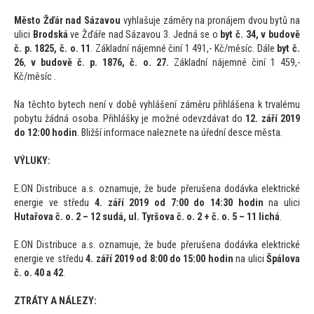
Měs
to Žďár nad Sázavou
vyhlašuje záměry na pronájem dvou bytů na
ulici
Brodská
ve Žďáře nad Sázavou 3. Jedná se o
byt č. 34, v budově
č. p. 1825, č. o. 11
. Základní nájemné činí 1 491,- Kč/měsíc. Dále
byt č.
26
,
v budově č. p. 1876, č. o. 27.
Základní nájemné činí 1 459,-
Kč/měsíc .
Na těch
to bytech není v době vyhlášení záměru přihlášena k trvalému
pobytu žádná osoba. Přihlášky je možné odevzdávat do
12. září 2019
do 12:00 hodin
. Bližší informace naleznete na úřední desce města.
VÝLUKY:
E.ON Distribuce a.s. oznamuje, že bude přerušena dodávka elektrické
energie ve středu
4. září 2019
od 7:00 do 14:30 hodin
na ulici
Hutařova č. o. 2 – 12 sudá, ul. Tyršova č. o. 2 + č. o. 5 – 11 lichá
.
E.ON Distribuce a.s. oznamuje, že bude přerušena dodávka elektrické
energie ve středu
4. září 2019
od 8:00 do 15:00 hodin
na ulici
Špálova
č. o. 40 a 42
.
ZTRÁTY A NÁLEZY: