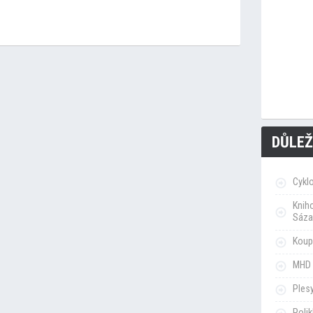
DŮLEŽ
Cykl
Knih
Sáza
Koupa
MHD 
Ples
Poli