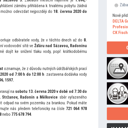
ad Sázavou 3.
Základní měsíční nájemné je
1.696,-
Zába
yhlášení záměru přihlášena k trvalému pobytu žádná
je možno odevzdat nejpozději do
18. června 2020 do
Nově přid
DELTA G
Profesio
CK Fisch
rňuje odběratele vody, že v těch
to dnech až do
8.
ní vodovodní sítě ve
Žďáru nad Sázavou, Radonínu
ě dojít ke snížení tlaku vody, popř. krátkodobému
st
oznamuje, že z důvodu nutných údržbářských prací
 2020 od 7:00 h do 12:00 h
zastavena dodávka vody
96
,
1597.
ravují na
sobotu 13. června 2020 v době od 7:30 do
7, Stržanov, Radonín a Mělkovice
sběr vyřazeného
it odpad na svém pozemku za brankou. Pokud máte
rmujte nás předem telefonicky na čísle
721 064 978
8
nebo
775 678 794
.