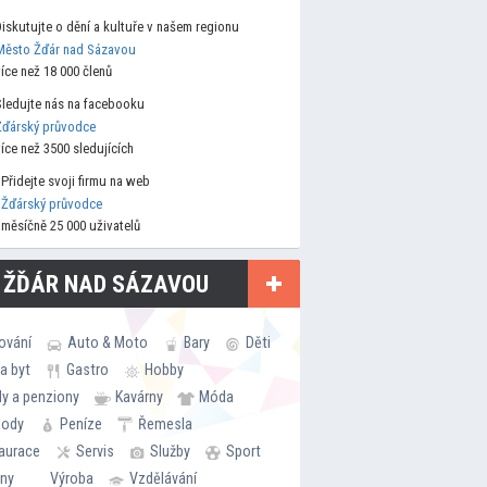
Diskutujte o dění a kultuře v našem regionu
Město Žďár nad Sázavou
více než 18 000 členů
Sledujte nás na facebooku
Žďárský průvodce
více než 3500 sledujících
Přidejte svoji firmu na web
Žďárský průvodce
měsíčně 25 000 uživatelů
 ŽĎÁR NAD SÁZAVOU
ování
Auto & Moto
Bary
Děti
a byt
Gastro
Hobby
ly a penziony
Kavárny
Móda
hody
Peníze
Řemesla
aurace
Servis
Služby
Sport
rny
Výroba
Vzdělávání