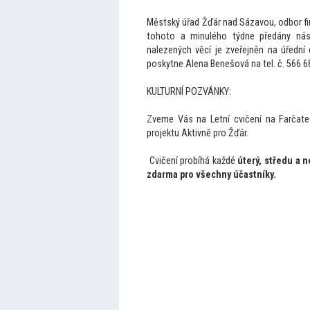
Městský úřad Žďár nad Sázavou, odbor fin
toho
to a minulého týdne předány násl
nalezených věcí je zveřejněn na úřední
poskytne Alena Benešová na tel. č. 
KULTURNÍ POZVÁNKY:
Zveme Vás na Letní cvičení na Farčate
projektu Aktivně pro Žďár.
Cvičení probíhá každé
úterý, středu a 
zdarma pro všechny účastníky.