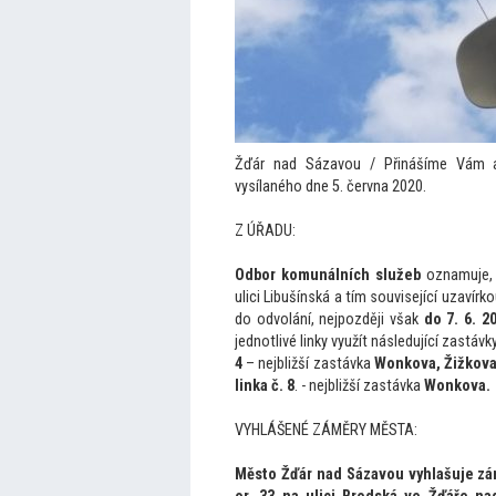
Žďár nad Sázavou / Přinášíme Vám a
vysílaného dne 5. června 2020.
Z ÚŘADU:
Odbor komunálních služeb
oznamuje, 
ulici Libušínská a tím související uzavír
do odvolání, nejpozději však
do 7. 6. 2
jednotlivé linky využít následující zastávk
4
– nejbližší zastávka
Wonkova, Žižkov
linka č. 8
. - nejbližší zastávka
Wonkova.
VYHLÁŠENÉ ZÁMĚRY MĚSTA:
Měs
to Žďár nad Sázavou vyhlašuje zám