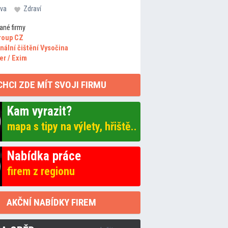
va
Zdraví
ané firmy
roup CZ
nální čištění Vysočina
er / Exim
CHCI ZDE MÍT SVOJI FIRMU
Kam vyrazit?
mapa s tipy na výlety, hřiště..
Nabídka práce
firem z regionu
AKČNÍ NABÍDKY FIREM