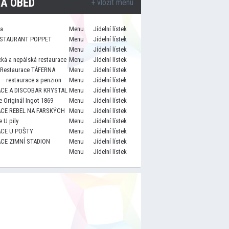
A OBĚD
+ vložit menu
za
Menu
Jídelní lístek
STAURANT POPPET
Menu
Jídelní lístek
Menu
Jídelní lístek
cká a nepálská restaurace
Menu
Jídelní lístek
 Restaurace TÁFERNA
Menu
Jídelní lístek
– restaurace a penzion
Menu
Jídelní lístek
CE A DISCOBAR KRYSTAL
Menu
Jídelní lístek
 Originál Ingot 1869
Menu
Jídelní lístek
CE REBEL NA FARSKÝCH
Menu
Jídelní lístek
 U pily
Menu
Jídelní lístek
CE U POŠTY
Menu
Jídelní lístek
CE ZIMNÍ STADION
Menu
Jídelní lístek
Menu
Jídelní lístek