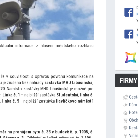
ktuální informace z hlášení městského rozhlasu
že v souvislosti s opravou povrchu komunikace na
FIRMY
kou je zrušena bez náhrady
zastávka MHD Libušínská,
020
. Namís
to zastávky MHD Libušínská je možné pro
y:
Linka č. 1
– nejbližší zastávka
Studentská
,
linka č.
Cest
a
,
linka č. 5
– nejbližší zastávka
Havlíčkovo náměstí
,
Dům 
Hote
Obc
Rest
ěr na pronájem bytu č. 33 v budově č. p. 1905, č.
Viná