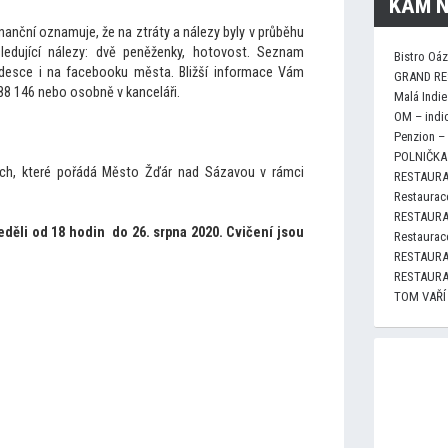
KAM N
anční oznamuje, že na ztráty a nálezy byly v průběhu
edující nálezy: dvě peněženky, ho
tovost. Seznam
Bistro Oá
 desce i na facebooku města. Bližší informace Vám
GRAND RE
566 688 146 nebo osobně v kanceláři.
Malá Indie
OM – indi
Penzion –
POLNIČKA 
ch, které pořádá Měs
to Žďár nad Sázavou v rámci
RESTAURA
Restaurace
RESTAURA
neděli od 18 hodin do 26. srpna 2020. Cvičení jsou
Restaurace
RESTAURA
RESTAURA
TOM VAŘÍ