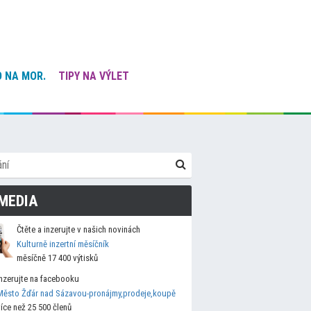
 NA MOR.
TIPY NA VÝLET
MEDIA
Čtěte a inzerujte v našich novinách
Kulturně inzertní měsíčník
měsíčně 17 400 výtisků
Inzerujte na facebooku
Město Žďár nad Sázavou-pronájmy,prodeje,koupě
více než 25 500 členů