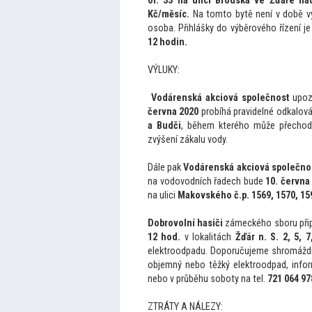
or. 33 na ulici Brodská ve Žďáře n
Kč/měsíc.
Na
tom
to bytě není v době v
osoba. Přihlášky do výběrového řízení 
12 hodin.
VÝLUKY:
Vodárenská akciová společnost
upozo
června 2020
probíhá pravidelné odkalová
a Budči
, během kterého může přechodn
zvýšení zákalu vody.
Dále pak
Vodárenská akciová společno
na vodovodních řadech bude
10. června
na ulici
Makovského č.p. 1569, 1570, 15
Dobrovolní hasiči
zámeckého sboru přip
12 hod.
v lokalitách
Žďár n. S. 2, 5, 
elektroodpadu. Doporučujeme shromážd
objemný nebo těžký elektroodpad, info
nebo v průběhu soboty na tel.
721 064 97
ZTRÁTY A NÁLEZY: