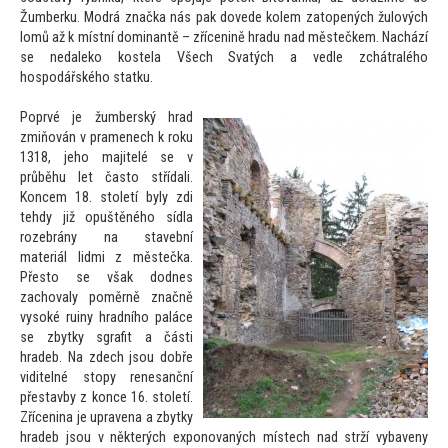
Žumberku. Modrá značka nás pak dovede kolem za
topených žulových
lomů až k místní dominantě – zřícenině hradu nad městečkem. Nachází
se nedaleko kostela Všech Svatých a vedle zchátralého
hospodářského statku.
Poprvé je žumberský hrad
zmiňován v pramenech k roku
1318, jeho majitelé se v
průběhu let čas
to střídali.
Koncem 18. s
toletí byly zdi
tehdy již opuštěného sídla
rozebrány na stavební
materiál lidmi z městečka.
Přes
to se však dodnes
zachovaly poměrně značně
vysoké ruiny hradního paláce
se zbytky sgrafit a části
hradeb. Na zdech jsou dobře
viditelné s
topy renesanční
přestavby z konce 16. s
toletí.
Zřícenina je upravena a zbytky
hradeb jsou v některých exponovaných místech nad strží vybaveny