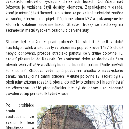
dvacetikilometrového výšlapu v Železných horách. Od Žďáru nad
Sázavou je vzdálená čtyři desítky kilometrů. Zaparkujeme v osadě,
která je místní částí Nasavrk, a pustíme se po zelené turistické značce
ve směru, kterým jsme přijeli. Přejdeme silnici I/37 a pokračujeme ke
kilometr vzdálené zřícenině hradu Strádov. Trosky se nacházejí na
sedmdesát metrů vysokém ostrohu z červené žuly.
Strádov byl založen v první polovině 14. s
toletí. Zpustl v době
husitských válek a jako pustý se připomíná poprvé v roce 1457. Sídlo už
nebylo obnoveno, pro
tože středisko panství se v druhé polovině 15.
s
toletí přesunulo do Nasavrk. Do současné doby se dochovala část
obvodových zdí věže a základy hradeb a hradního paláce. Podle pověstí
ke zřícenině Strádova vede tajná podzemní chodba z nasavrckého
zámku navazující na tamní sklepení. V druhé polovině 18. s
toletí byla v
okolí ruiny zřízena rozsáhlá obora, do níž bylo zahrnu
to i hradní návrší
se zříceninou. Ještě před několika lety byl do obory i ke zřícenině
povolen vstup jen několik týdnů v roce.
Po prohlídce
hradu
ses
toupíme ze
svahu k řece
Chrudimce a