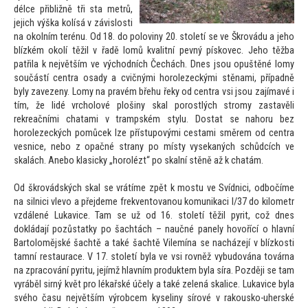
délce přibližně tři sta metrů,
jejich výška kolísá v závislosti
na okolním terénu. Od 18. do poloviny 20. s
toletí se ve Škrovádu a jeho
blízkém okolí těžil v řadě lomů kvalitní pevný pískovec. Jeho těžba
patřila k největším ve východních Čechách. Dnes jsou opuštěné lomy
součástí centra osady a cvičnými horolezeckými stěnami, případně
byly zavezeny. Lomy na pravém břehu řeky od centra vsi jsou zajímavé i
tím, že lidé vrcholové plošiny skal porostlých stromy zastavěli
rekreačními chatami v trampském stylu. Dostat se nahoru bez
horolezeckých pomůcek lze přístupovými cestami směrem od centra
vesnice, nebo z opačné strany po místy vysekaných schůdcích ve
skalách. Anebo klasicky „horolézt“ po skalní stěně až k chatám.
Od škrovádských skal se vrátíme zpět k mostu ve Svídnici, odbočíme
na silnici vlevo a přejdeme frekven
tovanou komunikaci I/37 do kilometr
vzdálené Lukavice. Tam se už od 16. s
toletí těžil pyrit, což dnes
dokládají pozůstatky po šachtách – naučné panely hovořící o hlavní
Bar
tolomějské šachtě a také šachtě Vilemína se nacházejí v blízkosti
tamní restaurace. V 17. s
toletí byla ve vsi rovněž vybudována
továrna
na zpracování pyritu, jejímž hlavním produktem byla síra. Později se tam
vyráběl sirný květ pro lékařské účely a také zelená skalice. Lukavice byla
svého času největším výrobcem kyseliny sírové v rakousko-uherské