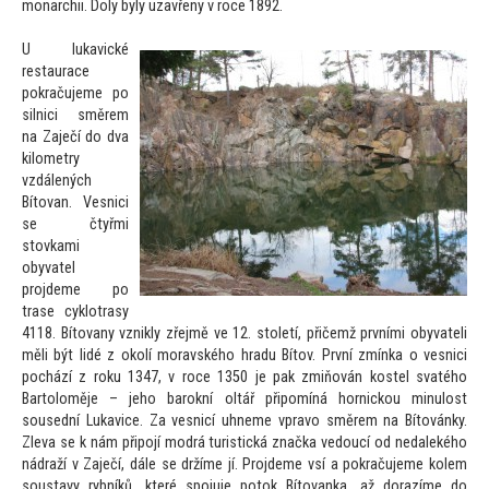
monarchii. Doly byly uzavřeny v roce 1892.
U lukavické
restaurace
pokračujeme po
silnici směrem
na Zaječí do dva
kilometry
vzdálených
Bí
tovan. Vesnici
se čtyřmi
s
tovkami
obyvatel
projdeme po
trase cyklotrasy
4118. Bí
tovany vznikly zřejmě ve 12. s
toletí, přičemž prvními obyvateli
měli být lidé z okolí moravského hradu Bí
tov. První zmínka o vesnici
pochází z roku 1347, v roce 1350 je pak zmiňován kostel svatého
Bar
toloměje – jeho barokní oltář připomíná hornickou minulost
sousední Lukavice. Za vesnicí uhneme vpravo směrem na Bí
továnky.
Zleva se k nám připojí modrá turistická značka vedoucí od nedalekého
nádraží v Zaječí, dále se držíme jí. Projdeme vsí a pokračujeme kolem
soustavy rybníků, které spojuje po
tok Bí
tovanka, až dorazíme do