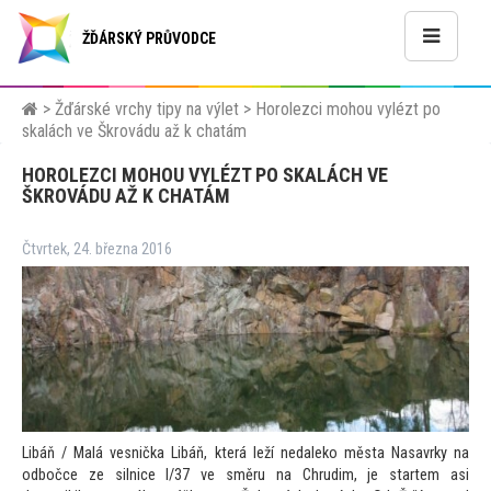
ŽĎÁRSKÝ PRŮVODCE
>
Žďárské vrchy tipy na výlet
>
Horolezci mohou vylézt po
skalách ve Škrovádu až k chatám
HOROLEZCI MOHOU VYLÉZT PO SKALÁCH VE
ŠKROVÁDU AŽ K CHATÁM
Čtvrtek, 24. března 2016
Libáň / Malá vesnička Libáň, která leží nedaleko města Nasavrky na
odbočce ze silnice I/37 ve směru na Chrudim, je startem asi