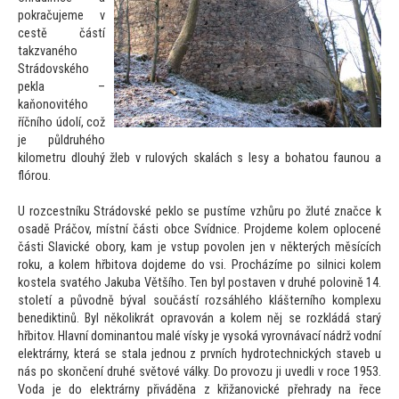
pokračujeme v
cestě částí
takzvaného
Strádovského
pekla –
kaňonovitého
říčního údolí, což
je půldruhého
kilometru dlouhý žleb v rulových skalách s lesy a boha
tou faunou a
flórou.
U rozcestníku Strádovské peklo se pustíme vzhůru po žluté značce k
osadě Práčov, místní části obce Svídnice. Projdeme kolem oplocené
části Slavické obory, kam je vstup povolen jen v některých měsících
roku, a kolem hřbi
tova dojdeme do vsi. Procházíme po silnici kolem
kostela svatého Jakuba Většího. Ten byl postaven v druhé polovině 14.
s
toletí a původně býval součástí rozsáhlého klášterního komplexu
benediktinů. Byl několikrát opravován a kolem něj se rozkládá starý
hřbi
tov. Hlavní dominan
tou malé vísky je vysoká vyrovnávací nádrž vodní
elektrárny, která se stala jednou z prvních hydrotechnických staveb u
nás po skončení druhé svě
tové války. Do provozu ji uvedli v roce 1953.
Voda je do elektrárny přiváděna z křižanovické přehrady na řece