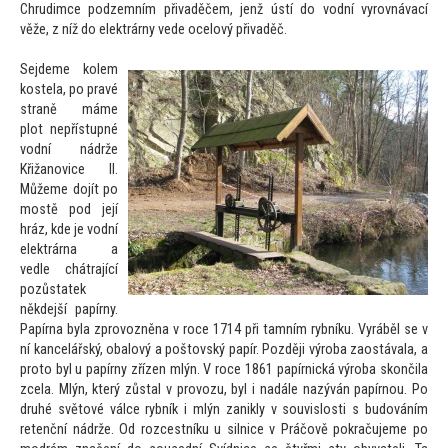
Chrudimce podzemním přivaděčem, jenž ústí do vodní vyrovnávací
věže, z níž do elektrárny vede ocelový přivaděč.
Sejdeme kolem
kostela, po pravé
straně máme
plot nepřístupné
vodní nádrže
Křižanovice II.
Můžeme dojít po
mostě pod její
hráz, kde je vodní
elektrárna a
vedle chátrající
pozůstatek
někdejší papírny.
Papírna byla zprovozněna v roce 1714 při tamním rybníku. Vyráběl se v
ní kancelářský, obalový a poš
tovský papír. Později výroba zaostávala, a
pro
to byl u papírny zřízen mlýn. V roce 1861 papírnická výroba skončila
zcela. Mlýn, který zůstal v provozu, byl i nadále nazýván papírnou. Po
druhé svě
tové válce rybník i mlýn zanikly v souvislosti s budováním
retenční nádrže. Od rozcestníku u silnice v Práčově pokračujeme po