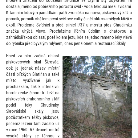
modrém značení do sousední Svídnice se čtyřmi sty obyvateli. Ta
dostala jméno od pobřežního porostu svíd - voda tekoucí mezi svídami.
K tamním lidovým památkám patří zvonička na návsi, pískovcový kříž a
pomník, pomník obětem první svě
tové války či několik osamělých křížů v
okolí. Projdeme Svídnicí a před silnicí I/37 u mostu přes Chrudimku
značka uhýbá vlevo. Procházíme říčním údolím s cha
tovou a
zahrádkářskou oblastí, poté kolem jezu, kde se jedno rameno řeky vlévá
do rybníka před bývalým mlýnem, dnes penzionem a restaurací Skály.
Hned za ním začíná oblast
pískovcových skal Škrovád,
což je jednak název místní
části blízkých Slatiňan a také
mís
to využívané jak k
procházkám, tak k intenzivní
horolezecké činnosti. Leží na
pískovcích druhohorního stáří
podél řeky Chrudimky.
Škrovádské skály jsou
pozůstatkem těžby pískovce,
přičemž lezení tam začalo už
v roce 1960. Až dvacet metrů
vysoké stěny se táhnou v