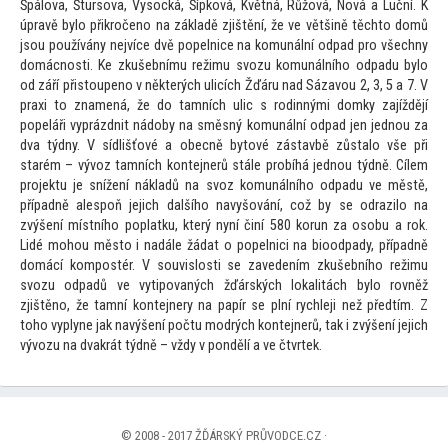
Špálova, Štursova, Vysocká, Šípková, Květná, Růžová, Nová a Luční. K
úpravě bylo přikročeno na základě zjištění, že ve většině těch
to domů
jsou používány nejvíce dvě popelnice na komunální odpad pro všechny
domácnosti. Ke zkušebnímu režimu svozu komunálního odpadu bylo
od září přis
toupeno v některých ulicích Žďáru nad Sázavou 2, 3, 5 a 7. V
praxi
to znamená, že do tamních ulic s rodinnými domky zajíždějí
popeláři vyprázdnit nádoby na směsný komunální odpad jen jednou za
dva týdny. V sídlišťové a obecně by
tové zástavbě zůstalo vše při
starém – vývoz tamních kontejnerů stále probíhá jednou týdně. Cílem
projektu je snížení nákladů na svoz komunálního odpadu ve městě,
případně alespoň jejich dalšího navyšování, což by se odrazilo na
zvýšení místního poplatku, který nyní činí 580 korun za osobu a rok.
Lidé mohou měs
to i nadále žádat o popelnici na bioodpady, případně
domácí kompostér. V souvislosti se zavedením zkušebního režimu
svozu odpadů ve vytipovaných žďárských lokalitách bylo rovněž
zjištěno, že tamní kontejnery na papír se plní rychleji než předtím. Z
toho vyplyne jak navýšení počtu modrých kontejnerů, tak i zvýšení jejich
vývozu na dvakrát týdně – vždy v pondělí a ve čtvrtek.
© 2008 - 2017 ŽĎÁRSKÝ PRŮVODCE.CZ ·