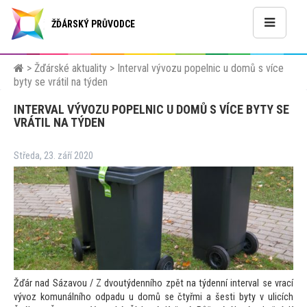
ŽĎÁRSKÝ PRŮVODCE
>
Žďárské aktuality
>
Interval vývozu popelnic u domů s více
byty se vrátil na týden
INTERVAL VÝVOZU POPELNIC U DOMŮ S VÍCE BYTY SE
VRÁTIL NA TÝDEN
Středa, 23. září 2020
Žďár nad Sázavou / Z dvoutýdenního zpět na týdenní interval se vrací
vývoz komunálního odpadu u domů se čtyřmi a šesti byty v ulicích