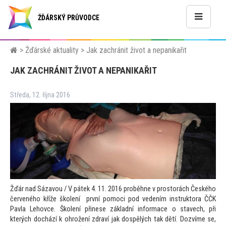
ŽĎÁRSKÝ PRŮVODCE
>
Žďárské aktuality
>
Jak zachránit život a nepanikařit
JAK ZACHRÁNIT ŽIVOT A NEPANIKAŘIT
Středa, 12. října 2016
Žďár nad Sázavou / V pátek 4. 11. 2016 proběhne v pros
torách Českého
červeného kříže školení první pomoci pod vedením instruk
tora ČČK
Pavla Lehovce. Školení přinese základní informace o stavech, při
kterých dochází k ohrožení zdraví jak dospělých tak dětí. Dozvíme se,