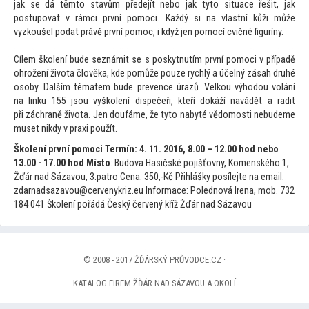
jak se dá těm
to stavům předejít nebo jak ty
to situace řešit, jak
postupovat v rámci první pomoci. Každý si na vlastní kůži může
vyzkoušel podat právě první pomoc, i když jen pomocí cvičné figuríny.
Cílem školení bude seznámit se s poskytnutím první pomoci v případě
ohrožení života člověka, kde pomůže pouze rychlý a účelný zásah druhé
osoby. Dalším tématem bude prevence úrazů. Velkou výhodou volání
na linku 155 jsou vyškolení dispečeři, kteří dokáží navádět a radit
při záchraně života. Jen doufáme, že ty
to nabyté vědomosti nebudeme
muset nikdy v praxi použít.
Školení první pomoci
Termín: 4. 11. 2016, 8.00 – 12.00 hod nebo
13.00 - 17.00 hod
Mís
to
: Budova Hasičské pojišťovny, Komenského 1,
Žďár nad Sázavou, 3.patro Cena: 350,-Kč Přihlášky posílejte na email:
zdarnadsazavou@cervenykriz.eu Informace: Polednová Irena, mob. 732
184 041 Školení pořádá Český červený kříž Žďár nad Sázavou
© 2008 - 2017 ŽĎÁRSKÝ PRŮVODCE.CZ ·
KATALOG FIREM ŽĎÁR NAD SÁZAVOU A OKOLÍ