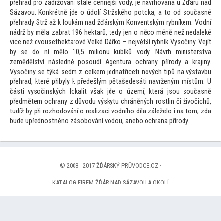
přehrad pro zadržování stále cennější vody, je navrhována u Žďáru nad
Sázavou. Konkrétně jde o údolí Stržského po
toka, a
to od současné
přehrady Strž až k loukám nad žďárským Konventským rybníkem. Vodní
nádrž by měla zabrat 196 hektarů, tedy jen o něco méně než nedaleké
vice než dvousethektarové Velké Dářko – největší rybník Vysočiny. Vejít
by se do ní mělo 10,5 milionu kubíků vody. Návrh ministerstva
zemědělství následně posoudí Agentura ochrany přírody a krajiny.
Vysočiny se týká sedm z celkem jednatřiceti nových tipů na výstavbu
přehrad, které přibyly k předešlým pětašedesáti navrženým místům. U
části vysočinských lokalit však jde o území, která jsou současně
předmětem ochrany z důvodu výskytu chráněných rostlin či živočichů,
tudíž by při rozhodování o realizaci vodního díla záleželo i na
tom, zda
bude upřednostněno zásobování vodou, anebo ochrana přírody.
© 2008 - 2017 ŽĎÁRSKÝ PRŮVODCE.CZ ·
KATALOG FIREM ŽĎÁR NAD SÁZAVOU A OKOLÍ