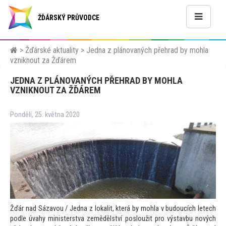
ŽĎÁRSKÝ PRŮVODCE
>
Žďárské aktuality
>
Jedna z plánovaných přehrad by mohla
vzniknout za Žďárem
JEDNA Z PLÁNOVANÝCH PŘEHRAD BY MOHLA
VZNIKNOUT ZA ŽĎÁREM
Pondělí, 25. května 2020
Žďár nad Sázavou / Jedna z lokalit, která by mohla v budoucích letech
podle úvahy ministerstva zemědělství posloužit pro výstavbu nových