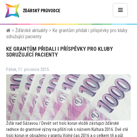
ŽĎÁRSKÝ PRŮVODCE
>
Žďárské aktuality
>
Ke grantům přidali i příspěvky pro kluby
sdružující pacienty
KE GRANTŮM PŘIDALI I PŘÍSPĚVKY PRO KLUBY
SDRUŽUJÍCÍ PACIENTY
Pátek, 11. prosince 2015
Žďár nad Sázavou / Devět set tisíc korun vložili zástupci žďárské
radnice do gran
tové výzvy na příští rok s názvem Kultura 2016. Dvě stě
tisíc korun je obsaženo v grantu Volný čas 2016 a o celkem tři a půl