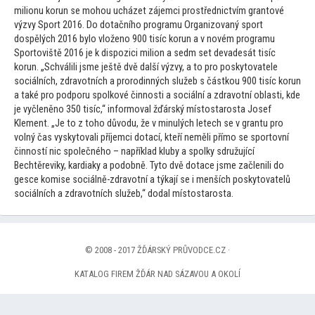
milionu korun se mohou ucházet zájemci prostřednictvím gran
tové
výzvy Sport 2016. Do dotačního programu Organizovaný sport
dospělých 2016 bylo vloženo 900 tisíc korun a v novém programu
Spor
toviště 2016 je k dispozici milion a sedm set devadesát tisíc
korun. „Schválili jsme ještě dvě další výzvy, a
to pro posky
tovatele
sociálních, zdravotních a prorodinných služeb s částkou 900 tisíc korun
a také pro podporu spolkové činnosti a sociální a zdravotní oblasti, kde
je vyčleněno 350 tisíc,“ informoval žďárský mís
tostarosta Josef
Klement. „Je
to z
toho důvodu, že v minulých letech se v grantu pro
volný čas vysky
tovali příjemci dotací, kteří neměli přímo se spor
tovní
činností nic společného – například kluby a spolky sdružující
Bechtěreviky, kardiaky a podobně. Ty
to dvě dotace jsme začlenili do
gesce komise sociálně-zdravotní a týkají se i menších posky
tovatelů
sociálních a zdravotních služeb,“ dodal mís
tostarosta.
© 2008 - 2017 ŽĎÁRSKÝ PRŮVODCE.CZ ·
KATALOG FIREM ŽĎÁR NAD SÁZAVOU A OKOLÍ