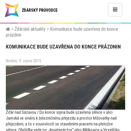
ŽĎÁRSKÝ PRŮVODCE
>
Žďárské aktuality
>
Komunikace bude uzavřena do konce
prázdnin
KOMUNIKACE BUDE UZAVŘENA DO KONCE PRÁZDNIN
Neděle, 9. srpna 2015
Žďár nad Sázavou / Do konce srpna bude uzavřena silnice v ulici
Jamská ve směru k železničnímu přejezdu a pros
tor křižovatky nad
přejezdem, a
to v souvislosti se stavebními pracemi na přeložce
silnice. Objížďka vede po „devatenáctce“ přes Mělkovice a Veselíčko,