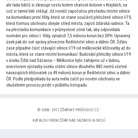
ale řada řidičů si zkracuje cestu kolem cha
tové kolonie v Krejdách, na
což si tamní lidé stěžují. Již rovněž započa
tou přestavbu místní silnice
na komunikaci první třídy, která se stane součástí přeložené silnice I/19,
která formou obchvatu obejde střed města, zajistí žďárská radnice. Ta
na přestavbu komunikace v průmyslové zóně tak, aby odpovídala
normám pro silnici I. třídy, vynaloží 7,5 milionu korun bez DPH. Upravený
úsek pak do své správy převezme Ředitelství silnic a dálnic ČR. Žďáru
zase připadne část stávající silnice I/19 od mělkovické křižovatky až do
města, která se stane místní komunikací. Budování přeložky silnice I/19
v úseku Žďár nad Sázavou – Mělkovice bylo zahájeno už v dubnu,
inves
torem výstavby úseku státní silnice dlouhého 882 metrů včetně
navazujících křižovatek za 49 milionů korun je Ředitelství silnic a dálnic
ČR. Podle předpokladu by auta měla začít po novém obchvatu ve
zkušebním provozu jezdit v průběhu lis
topadu.
© 2008 - 2017 ŽĎÁRSKÝ PRŮVODCE.CZ ·
KATALOG FIREM ŽĎÁR NAD SÁZAVOU A OKOLÍ