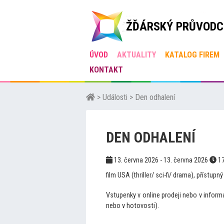
ŽĎÁRSKÝ PRŮVODC
ÚVOD
AKTUALITY
KATALOG FIREM
KONTAKT
>
Události
>
Den odhalení
DEN ODHALENÍ
13. června 2026 - 13. června 2026
17
film USA (thriller/ sci-fi/ drama), přístupn
Vstupenky v online prodeji nebo v infor
nebo v hotovosti).