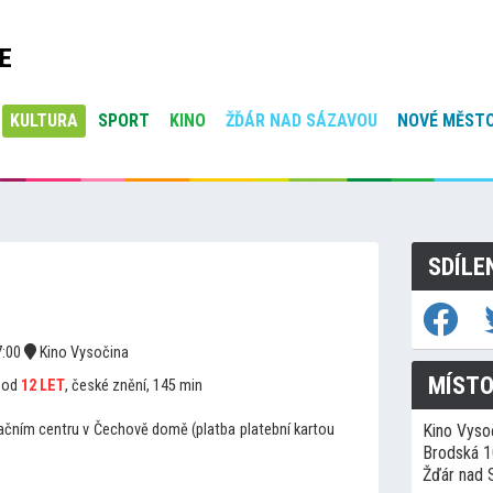
E
KULTURA
SPORT
KINO
ŽĎÁR NAD SÁZAVOU
NOVÉ MĚSTO
SDÍLE
:00
Kino Vysočina
MÍSTO
ý od
12 LET
, české znění, 145 min
mačním centru v Čechově domě (platba platební kartou
Kino Vyso
Brodská 
Žďár nad 