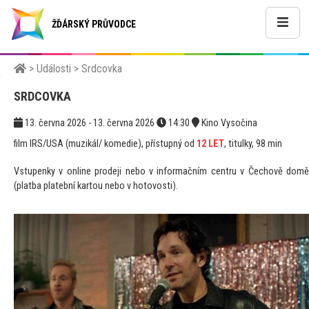
ŽĎÁRSKÝ PRŮVODCE
>
Události
>
Srdcovka
SRDCOVKA
13. června 2026 - 13. června 2026
14:30
Kino Vysočina
film IRS/USA (muzikál/ komedie), přístupný od
12 LET
, titulky, 98 min
Vstupenky v online prodeji nebo v informačním centru v Čechově domě
(platba platební kartou nebo v hotovosti).