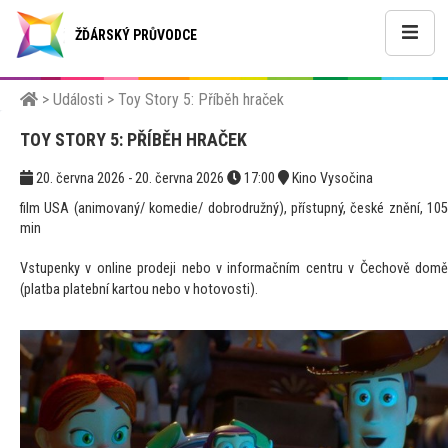
ŽĎÁRSKÝ PRŮVODCE
>
Události
>
Toy Story 5: Příběh hraček
TOY STORY 5: PŘÍBĚH HRAČEK
20. června 2026 - 20. června 2026
17:00
Kino Vysočina
film USA (animovaný/ komedie/ dobrodružný), přístupný, české znění, 105
min
Vstupenky v online prodeji nebo v informačním centru v Čechově domě
(platba platební kartou nebo v hotovosti).