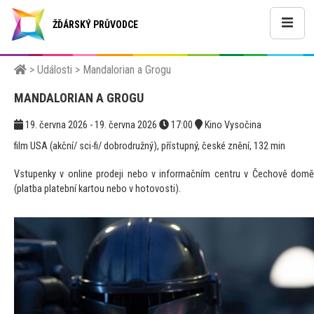
ŽĎÁRSKÝ PRŮVODCE
>
Události
>
Mandalorian a Grogu
MANDALORIAN A GROGU
19. června 2026 - 19. června 2026
17:00
Kino Vysočina
film USA (akční/ sci-fi/ dobrodružný), přístupný, české znění, 132 min
Vstupenky v online prodeji nebo v informačním centru v Čechově domě
(platba platební kartou nebo v hotovosti).