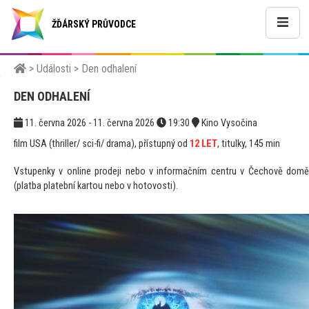
ŽĎÁRSKÝ PRŮVODCE
>
Události
>
Den odhalení
DEN ODHALENÍ
11. června 2026 - 11. června 2026
19:30
Kino Vysočina
film USA (thriller/ sci-fi/ drama), přístupný od
12 LET
, titulky, 145 min
Vstupenky v online prodeji nebo v informačním centru v Čechově domě
(platba platební kartou nebo v hotovosti).