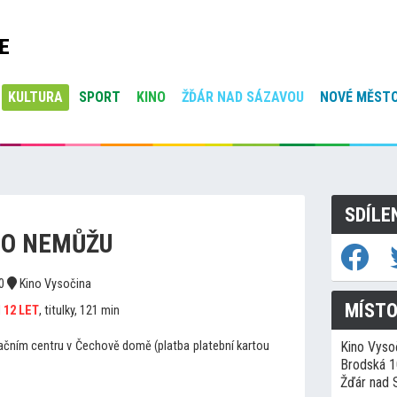
E
KULTURA
SPORT
KINO
ŽĎÁR NAD SÁZAVOU
NOVÉ MĚSTO
SDÍLE
TO NEMŮŽU
00
Kino Vysočina
MÍSTO
d
12 LET
, titulky, 121 min
mačním centru v Čechově domě (platba platební kartou
Kino Vyso
Brodská 
Žďár nad 