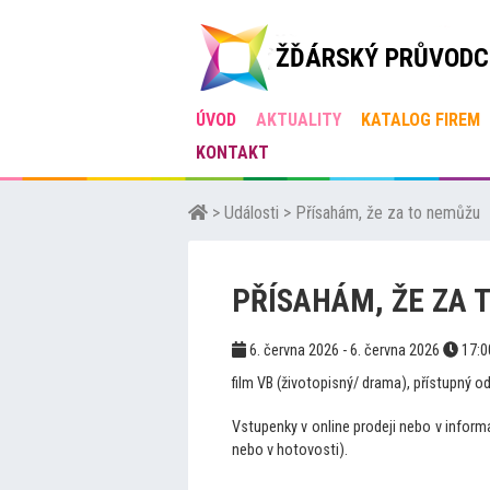
ŽĎÁRSKÝ PRŮVODC
ÚVOD
AKTUALITY
KATALOG FIREM
KONTAKT
>
Události
>
Přísahám, že za to nemůžu
PŘÍSAHÁM, ŽE ZA 
6. června 2026 - 6. června 2026
17:
film VB (životopisný/ drama), přístupný o
Vstupenky v online prodeji nebo v infor
nebo v hotovosti).