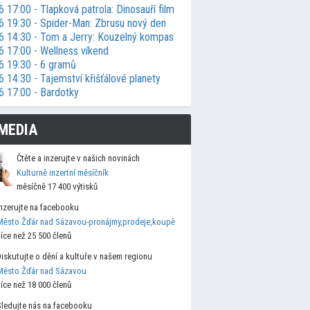
 17:00 - Tlapková patrola: Dinosauří film
6 19:30 - Spider-Man: Zbrusu nový den
6 14:30 - Tom a Jerry: Kouzelný kompas
6 17:00 - Wellness víkend
6 19:30 - 6 gramů
 14:30 - Tajemství křišťálové planety
6 17:00 - Bardotky
MEDIA
Čtěte a inzerujte v našich novinách
Kulturně inzertní měsíčník
měsíčně 17 400 výtisků
Inzerujte na facebooku
Město Žďár nad Sázavou-pronájmy,prodeje,koupě
více než 25 500 členů
Diskutujte o dění a kultuře v našem regionu
Město Žďár nad Sázavou
více než 18 000 členů
Sledujte nás na facebooku