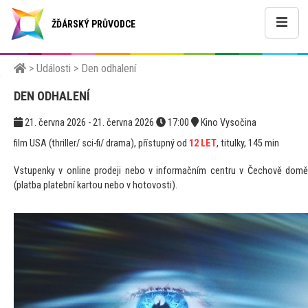
ŽĎÁRSKÝ PRŮVODCE
>
Události
>
Den odhalení
DEN ODHALENÍ
21. června 2026 - 21. června 2026
17:00
Kino Vysočina
film USA (thriller/ sci-fi/ drama), přístupný od
12 LET
, titulky, 145 min
Vstupenky v online prodeji nebo v informačním centru v Čechově domě
(platba platební kartou nebo v hotovosti).