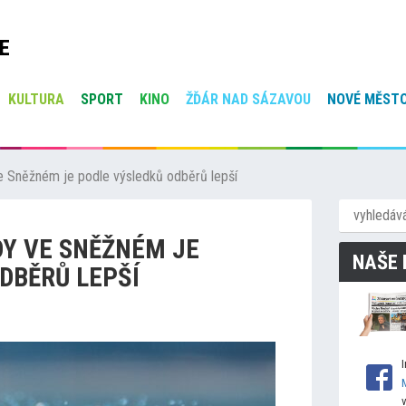
E
KULTURA
SPORT
KINO
ŽĎÁR NAD SÁZAVOU
NOVÉ MĚSTO
ve Sněžném je podle výsledků odběrů lepší
DY VE SNĚŽNÉM JE
NAŠE 
DBĚRŮ LEPŠÍ