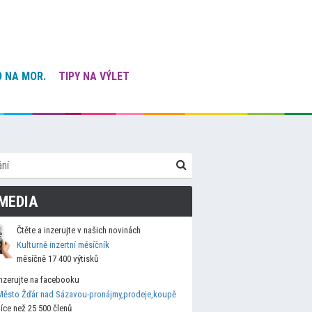
 NA MOR.
TIPY NA VÝLET
MEDIA
Čtěte a inzerujte v našich novinách
Kulturně inzertní měsíčník
měsíčně 17 400 výtisků
Inzerujte na facebooku
Město Žďár nad Sázavou-pronájmy,prodeje,koupě
více než 25 500 členů