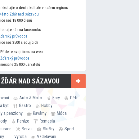
Diskutujte o dění a kultuře v našem regionu
Město Žďár nad Sázavou
více než 18 000 členů
Sledujte nás na facebooku
Žďárský průvodce
více než 3500 sledujících
Přidejte svoji firmu na web
Žďárský průvodce
měsíčně 25 000 uživatelů
 ŽĎÁR NAD SÁZAVOU
ování
Auto & Moto
Bary
Děti
a byt
Gastro
Hobby
ly a penziony
Kavárny
Móda
hody
Peníze
Řemesla
aurace
Servis
Služby
Sport
rny
Výroba
Vzdělávání