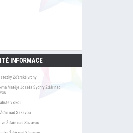
ITÉ INFORMACE
ostezky Žďárské vrchy
ovna Matěje Josefa Sychry Žďár nad
vou
liště v okolí
Žďár nad Sázavou
y ve Žďáře nad Sázavou
klinika Žďár nad Sázavou