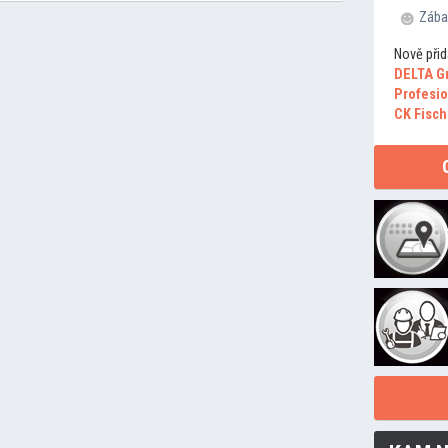
Zába
Nově přid
DELTA G
Profesio
CK Fisch