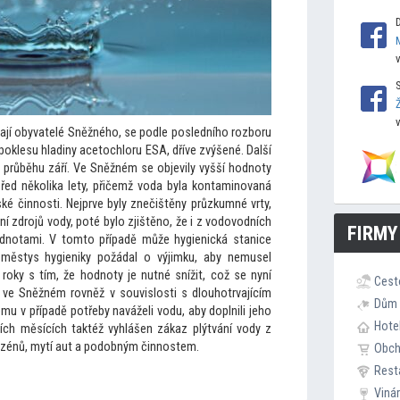
írají obyvatelé Sněžného, se podle posledního rozboru
poklesu hladiny ace
tochloru ESA, dříve zvýšené. Další
v průběhu září. Ve Sněžném se objevily vyšší hodnoty
řed několika lety, přičemž voda byla kontaminovaná
ské činnosti. Nejprve byly znečištěny průzkumné vrty,
ní zdrojů vody, poté bylo zjištěno, že i z vodovodních
FIRMY
odnotami. V
tom
to případě může hygienická stanice
ž městys hygieniky požádal o výjimku, aby nemusel
 roky s tím, že hodnoty je nutné snížit, což se nyní
Cest
 ve Sněžném rovněž v souvislosti s dlouhotrvajícím
Dům 
u v případě potřeby naváželi vodu, aby doplnili jeho
Hote
ních měsících taktéž vyhlášen zákaz plýtvání vody z
bazénů, mytí aut a podobným činnostem.
Obc
Rest
Viná