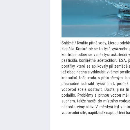
Sněžné / Kvalita pitné vody, kterou odeb
zlepšila. Konkrétně se
to týká výrazného 
kontrolní odběr se v městysi uskuteční 
pesticidů, konkrétně ace
tochloru ESA, p
postřiky, které se aplikovaly při zeměděl
jež obec nechala vyhloubit v rámci posíle
kohoutků teče voda s překročenými h
přechodně schválit vyšší limit, proče
vodovod zcela odstavit. Dostal ji na tři
podařilo. Problémy s pitnou vodou měli
suchem, takže hasiči do místního vodojem
nedostatečný stav. V městysi byl v let
vodovodní sítě, například k napouštění 