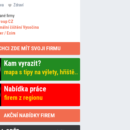
va
Zdraví
ané firmy
roup CZ
nální čištění Vysočina
er / Exim
CHCI ZDE MÍT SVOJI FIRMU
Kam vyrazit?
mapa s tipy na výlety, hřiště..
Nabídka práce
firem z regionu
AKČNÍ NABÍDKY FIREM