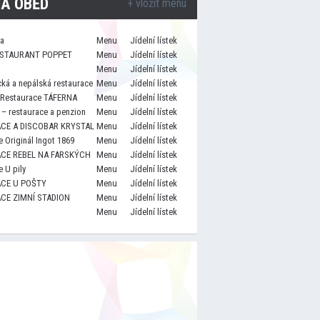
A OBĚD
+ vložit menu
za
Menu
Jídelní lístek
STAURANT POPPET
Menu
Jídelní lístek
Menu
Jídelní lístek
cká a nepálská restaurace
Menu
Jídelní lístek
 Restaurace TÁFERNA
Menu
Jídelní lístek
– restaurace a penzion
Menu
Jídelní lístek
CE A DISCOBAR KRYSTAL
Menu
Jídelní lístek
 Originál Ingot 1869
Menu
Jídelní lístek
CE REBEL NA FARSKÝCH
Menu
Jídelní lístek
 U pily
Menu
Jídelní lístek
CE U POŠTY
Menu
Jídelní lístek
CE ZIMNÍ STADION
Menu
Jídelní lístek
Menu
Jídelní lístek