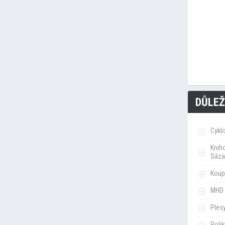
DŮLEŽ
Cykl
Knih
Sáza
Koupa
MHD 
Ples
Poli