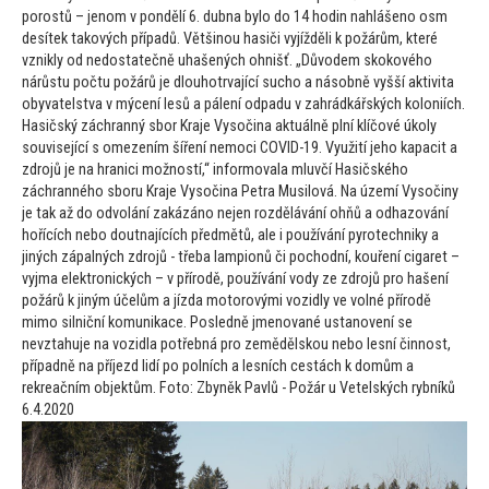
porostů – jenom v pondělí 6. dubna bylo do 14 hodin nahlášeno osm
desítek takových případů. Většinou hasiči vyjížděli k požárům, které
vznikly od nedostatečně uhašených ohnišť. „Důvodem skokového
nárůstu počtu požárů je dlouhotrvající sucho a násobně vyšší aktivita
obyvatelstva v mýcení lesů a pálení odpadu v zahrádkářských koloniích.
Hasičský záchranný sbor Kraje Vysočina aktuálně plní klíčové úkoly
související s omezením šíření nemoci COVID-19. Využití jeho kapacit a
zdrojů je na hranici možností,“ informovala mluvčí Hasičského
záchranného sboru Kraje Vysočina Petra Musilová. Na území Vysočiny
je tak až do odvolání zakázáno nejen rozdělávání ohňů a odhazování
hořících nebo doutnajících předmětů, ale i používání pyrotechniky a
jiných zápalných zdrojů - třeba lampionů či pochodní, kouření cigaret –
vyjma elektronických – v přírodě, používání vody ze zdrojů pro hašení
požárů k jiným účelům a jízda mo
torovými vozidly ve volné přírodě
mimo silniční komunikace. Posledně jmenované ustanovení se
nevztahuje na vozidla potřebná pro zemědělskou nebo lesní činnost,
případně na příjezd lidí po polních a lesních cestách k domům a
rekreačním objektům. Fo
to: Zbyněk Pavlů - Požár u Vetelských rybníků
6.4.2020