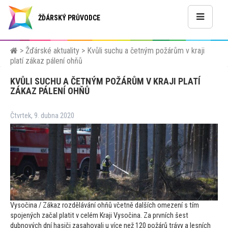
ŽĎÁRSKÝ PRŮVODCE
>
Žďárské aktuality
>
Kvůli suchu a četným požárům v kraji
platí zákaz pálení ohňů
KVŮLI SUCHU A ČETNÝM POŽÁRŮM V KRAJI PLATÍ
ZÁKAZ PÁLENÍ OHŇŮ
Čtvrtek, 9. dubna 2020
Vysočina / Zákaz rozdělávání ohňů včetně dalších omezení s tím
spojených začal platit v celém Kraji Vysočina. Za prvních šest
dubnových dní hasiči zasahovali u více než 120 požárů trávy a lesních